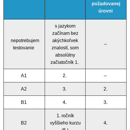
požadovanej
úrovni
s jazykom
začínam bez
nepotrebujem
akýchkoľvek
–
testovanie
znalostí, som
absolútny
začiatočník 1.
A1
2.
–
A2
3.
2.
B1
4.
3.
1. ročník
B2
vyššieho kurzu
4.