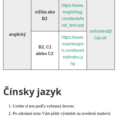
https://www.
nižšia ako
englishtag.
B2
com/tests/le
vel_test.asp
onlinetest@
anglický
https://www.
1sjs.sk
examenglis
B2, C1
h.com/levelt
alebo C2
est/index.p
hp
Čínsky jazyk
Urobte si test podľa vybranej úrovne.
Po odoslaní testu Vám príde výsledok na uvedenú mailovú