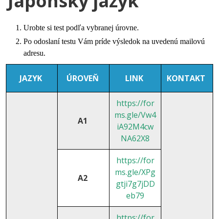
Japonský jazyk
Urobte si test podľa vybranej úrovne.
Po odoslaní testu Vám príde výsledok na uvedenú mailovú
adresu.
JAZYK
ÚROVEŇ
LINK
KONTAKT
https://for
ms.gle/Vw4
A1
iA92M4cw
NA62X8
https://for
ms.gle/XPg
A2
gtji7g7jDD
eb79
https://for