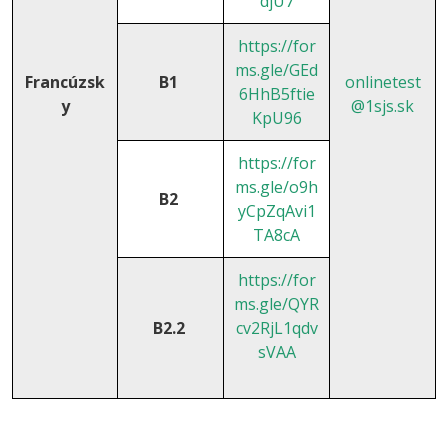
djU7
https://for
ms.gle/GEd
Francúzsk
B1
onlinetest
6HhB5ftie
y
@1sjs.sk
KpU96
https://for
ms.gle/o9h
B2
yCpZqAvi1
TA8cA
https://for
ms.gle/QYR
B2.2
cv2RjL1qdv
sVAA