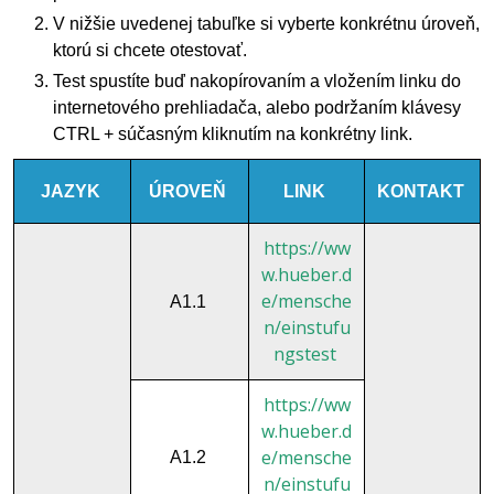
V nižšie uvedenej tabuľke si vyberte konkrétnu úroveň,
ktorú si chcete otestovať.
Test spustíte buď nakopírovaním a vložením linku do
internetového prehliadača, alebo podržaním klávesy
CTRL + súčasným kliknutím na konkrétny link.
JAZYK
ÚROVEŇ
LINK
KONTAKT
https://ww
w.hueber.d
e/mensche
A1.1
n/einstufu
ngstest
https://ww
w.hueber.d
e/mensche
A1.2
n/einstufu