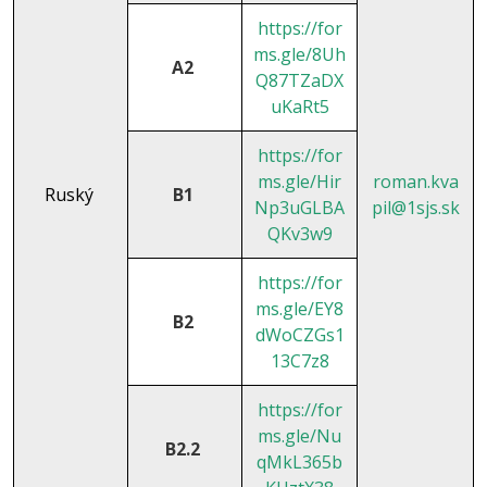
https://for
ms.gle/8Uh
A2
Q87TZaDX
uKaRt5
https://for
ms.gle/Hir
roman.kva
Ruský
B1
Np3uGLBA
pil@1sjs.sk
QKv3w9
https://for
ms.gle/EY8
B2
dWoCZGs1
13C7z8
https://for
ms.gle/Nu
B2.2
qMkL365b