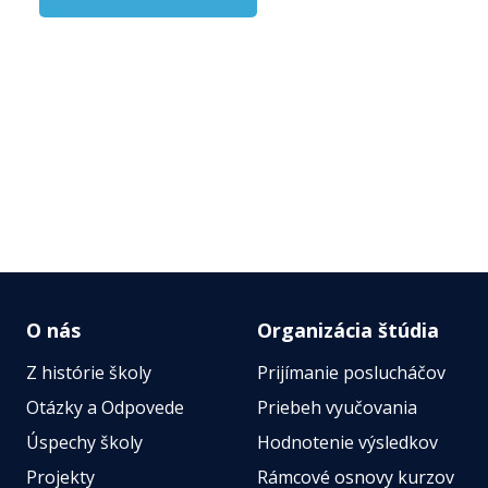
O nás
Organizácia štúdia
Z histórie školy
Prijímanie poslucháčov
Otázky a Odpovede
Priebeh vyučovania
Úspechy školy
Hodnotenie výsledkov
Projekty
Rámcové osnovy kurzov