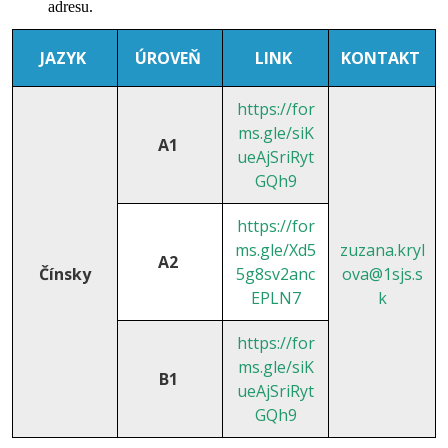
adresu.
JAZYK
ÚROVEŇ
LINK
KONTAKT
https://for
ms.gle/siK
A1
ueAjSriRyt
GQh9
https://for
ms.gle/Xd5
zuzana.kryl
A2
Čínsky
5g8sv2anc
ova@1sjs.s
EPLN7
k
https://for
ms.gle/siK
B1
ueAjSriRyt
GQh9