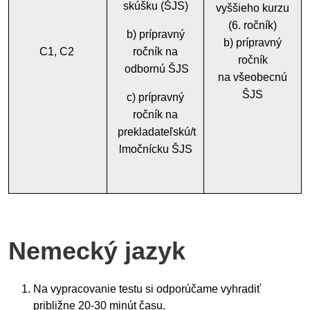
skúšku (ŠJS)
vyššieho kurzu
(6. ročník)
b) prípravný
b) prípravný
C1, C2
ročník na
ročník
odbornú ŠJS
na všeobecnú
ŠJS
c) prípravný
ročník na
prekladateľskú/t
lmočnícku ŠJS
Nemecký jazyk
Na vypracovanie testu si odporúčame vyhradiť
približne 20-30 minút času.