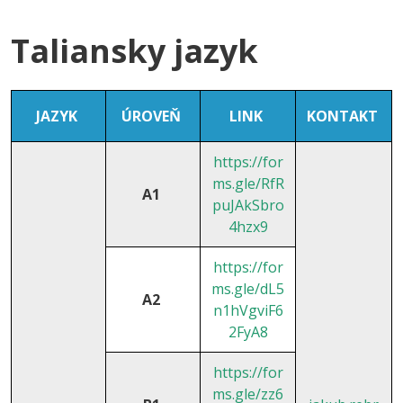
Taliansky jazyk
JAZYK
ÚROVEŇ
LINK
KONTAKT
https://for
ms.gle/RfR
A1
puJAkSbro
4hzx9
https://for
ms.gle/dL5
A2
n1hVgviF6
2FyA8
https://for
ms.gle/zz6