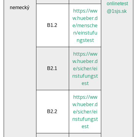
onlinetest
nemecký
https://ww
@1sjs.sk
w.hueber.d
e/mensche
B1.2
n/einstufu
ngstest
https://ww
w.hueber.d
e/sicher/ei
B2.1
nstufungst
est
https://ww
w.hueber.d
e/sicher/ei
B2.2
nstufungst
est