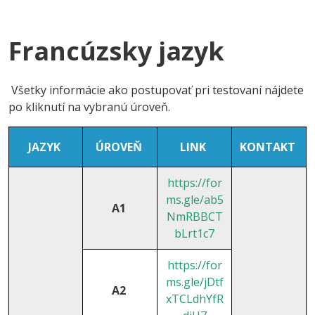
Francúzsky jazyk
Všetky informácie ako postupovať pri testovaní nájdete
po kliknutí na vybranú úroveň.
JAZYK
ÚROVEŇ
LINK
KONTAKT
https://for
ms.gle/ab5
A1
NmRBBCT
bLrt1c7
https://for
ms.gle/jDtf
A2
xTCLdhYfR