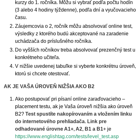
kurzy do 1. ročníka. Môžu si vybrať podľa počtu hodín
(3 alebo 4 hodiny týždenne), podľa dní a vyučovacieho
času.
Záujemcovia o 2, ročník môžu absolvovať online test,
výsledky z ktorého budú akceptované na zaradenie
uchádzača do príslušného ročníka.
Do vyšších ročníkov treba absolvovať prezenčný test u
konkrétneho učiteľa.
V nižšie uvedenej tabuľke si vyberte konkrétnu úroveň,
ktorú si chcete otestovať.
AK JE VAŠA ÚROVEŇ NIŽŠIA AKO B2
Ako postupovať pri písaní online zaraďovacieho –
placement testu, ak je Vaša úroveň nižšia ako úroveň
B2?
Test spustíte nakopírovaním a vložením linku
do internetového prehliadača. Link pre
odhadované úrovne A1+, A2, B1 a B1
+ je
https://www.englishtag.com/tests/level_test.asp