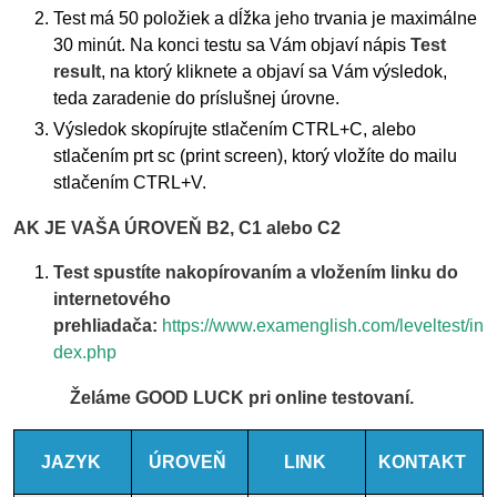
Test má 50 položiek a dĺžka jeho trvania je maximálne
30 minút. Na konci testu sa Vám objaví nápis
Test
result
, na ktorý kliknete a objaví sa Vám výsledok,
teda zaradenie do príslušnej úrovne.
Výsledok skopírujte stlačením CTRL+C, alebo
stlačením prt sc (print screen), ktorý vložíte do mailu
stlačením CTRL+V.
AK JE VAŠA ÚROVEŇ B2, C1 alebo C2
Test spustíte nakopírovaním a vložením linku do
internetového
prehliadača:
https://www.examenglish.com/leveltest/in
dex.php
Želáme GOOD LUCK pri online testovaní.
JAZYK
ÚROVEŇ
LINK
KONTAKT