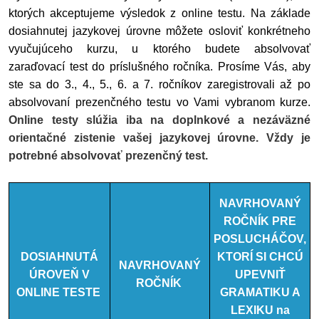
ktorých akceptujeme výsledok z online testu. Na základe
dosiahnutej jazykovej úrovne môžete osloviť konkrétneho
vyučujúceho kurzu, u ktorého budete absolvovať
zaraďovací test do príslušného ročníka. Prosíme Vás, aby
ste sa do 3., 4., 5., 6. a 7. ročníkov zaregistrovali až po
absolvovaní prezenčného testu vo Vami vybranom kurze.
Online testy slúžia iba na doplnkové a nezáväzné
orientačné zistenie vašej jazykovej úrovne.
Vždy je
potrebné absolvovať prezenčný test.
NAVRHOVANÝ
ROČNÍK PRE
POSLUCHÁČOV,
DOSIAHNUTÁ
KTORÍ SI CHCÚ
NAVRHOVANÝ
ÚROVEŇ V
UPEVNIŤ
ROČNÍK
ONLINE TESTE
GRAMATIKU A
LEXIKU na