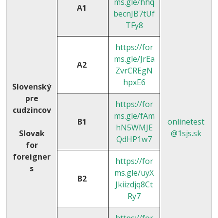
ms.gle/hhq
A1
becnJB7tUf
TFy8
https://for
ms.gle/JrEa
A2
ZvrCREgN
hpxE6
Slovenský
pre
https://for
cudzincov
ms.gle/fAm
B1
onlinetest
hN5WMJE
Slovak
@1sjs.sk
QdHP1w7
for
foreigner
https://for
s
ms.gle/uyX
B2
Jkiizdjq8Ct
Ry7