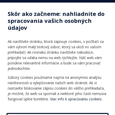
Zamestnanci
Štátne jazykové skúšky
Skôr ako začneme: nahliadnite do
Fotogalérie
Online testy
spracovania vašich osobných
Identifikačné údaje školy
údajov
Úradné hodiny
Povinné zverejňovanie
Ak navštívite stránku, ktorá zapisuje cookies, v počítači sa
Vnútorný poriadok
vám vytvorí malý textový súbor, ktorý sa uloží vo vašom
prehliadači. Ak rovnakú stránku navštívite nabudúce,
pripojíte sa vďaka nemu na web rýchlejšie. Náš web vám
Ponuka jazykov
Rozvrh hodín
ponúkne relevantné informácie a bude sa vám pracovať
jednoduchšie.
Kontakt
Informácie o kurzoch
Ochrana osobných
Súbory cookies používame najmä na anonymnú analýzu
Online testy
návštevnosti a vylepšovanie našich web stránok. Ak si
údajov
Ako si vybrať a kúpiť
nastavíte blokovanie zápisu cookies do vášho prehliadača,
Všeobecné obchodné
kurz
je možné, že web sa spomalí a niektoré jeho časti nemusia
podmienky
fungovať úplne korektne.
Viac info k spracúvaniu cookies.
Príspevky
Mapa stránky
Novinky