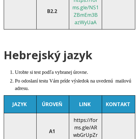
https://for
ms.gle/NS1
B2.2
ZBmEm3B
azWyUaA
Hebrejský jazyk
Urobte si test podľa vybranej úrovne.
Po odoslaní testu Vám príde výsledok na uvedenú mailovú
adresu.
JAZYK
ÚROVEŇ
LINK
KONTAKT
https://for
ms.gle/AR
A1
wbGrUpZr