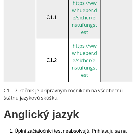
https://ww
w.hueber.d
e/sicher/ei
C1.1
nstufungst
est
https://ww
w.hueber.d
e/sicher/ei
C1.2
nstufungst
est
C1 – 7. ročník je prípravným ročníkom na všeobecnú
štátnu jazykovú skúšku.
Anglický jazyk
Úplní začiatočníci test neabsolvujú. Prihlasujú sa na