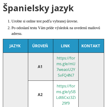
Španielsky jazyk
Urobte si online test podľa vybranej úrovne.
Po odoslaní testu Vám príde výsledok na uvedenú mailovú
adresu.
JAZYK
ÚROVEŇ
LINK
KONTAKT
https://for
ms.gle/mU
A1
7weaoU2Y
SvFQ4N7
https://for
ms.gle/y5B
A2
Ldt6Cxz3Zi
29f9