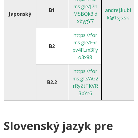
ms.gle/J7h
B1
andrej.kubi
Japonský
M5BQk3id
k@1sjs.sk
xbygY7
https://for
ms.gle/F6r
B2
pv4FLm3Fy
o3x88
https://for
ms.gle/AG2
B2.2
rRyZtTKVR
3bYr6
Slovenský jazyk pre