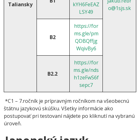
B1
jakub.rebr
Taliansky
kYH6FeEAZ
o@1sjs.sk
LSY49
https://for
ms.gle/pm
B2
QDBQffjg
WqivBy6
https://for
ms.gle/nds
B2.2
h1zeFwS6f
sepc7
*C1 – 7.ročník je prípravným ročníkom na všeobecnú
štátnu jazykovú skúšku. Všetky informácie ako
postupovať pri testovaní nájdete po kliknutí na vybranú
úroveň.