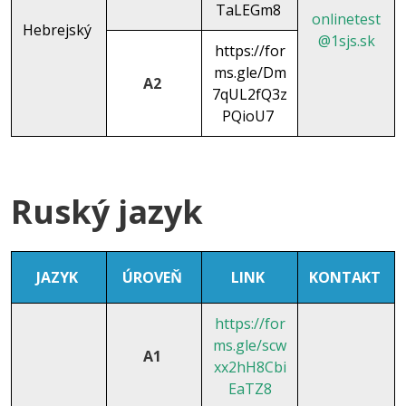
TaLEGm8
onlinetest
Hebrejský
@1sjs.sk
https://for
ms.gle/Dm
A2
7qUL2fQ3z
PQioU7
Ruský jazyk
JAZYK
ÚROVEŇ
LINK
KONTAKT
https://for
ms.gle/scw
A1
xx2hH8Cbi
EaTZ8