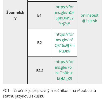
https://for
Španielsk
ms.gle/nQr
B1
onlinetest
y
5pkD6hS2
@1sjs.sk
YzjZs5
https://for
ms.gle/iz8
B2
QS16x9J7m
Ru9k6
https://for
ms.gle/FoT
B2.2
h1TbRhu1
kQMgK9
*C1 – 7.ročník je prípravným ročníkom na všeobecnú
štátnu jazykovú skúšku