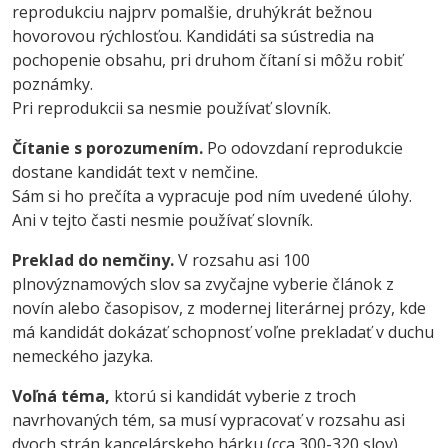
reprodukciu najprv pomalšie, druhýkrát bežnou
hovorovou rýchlosťou. Kandidáti sa sústredia na
pochopenie obsahu, pri druhom čítaní si môžu robiť
poznámky.
Pri reprodukcii sa nesmie používať slovník.
Čítanie s porozumením.
Po odovzdaní reprodukcie
dostane kandidát text v nemčine.
Sám si ho prečíta a vypracuje pod ním uvedené úlohy.
Ani v tejto časti nesmie používať slovník.
Preklad do nemčiny.
V rozsahu asi 100
plnovýznamových slov sa zvyčajne vyberie článok z
novín alebo časopisov, z modernej literárnej prózy, kde
má kandidát dokázať schopnosť voľne prekladať v duchu
nemeckého jazyka.
Voľná téma,
ktorú si kandidát vyberie z troch
navrhovaných tém, sa musí vypracovať v rozsahu asi
dvoch strán kancelárskeho hárku (cca 300-320 slov).