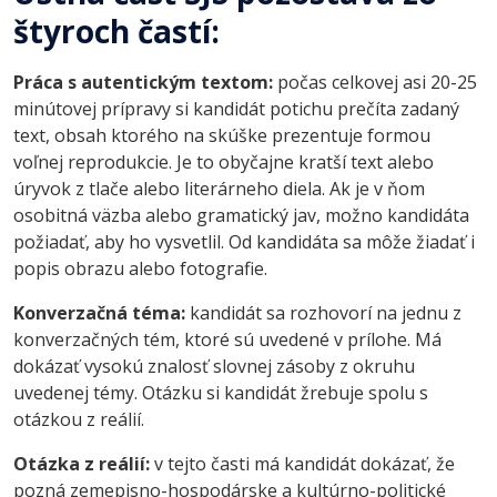
štyroch častí:
Práca s autentickým textom:
počas celkovej asi 20-25
minútovej prípravy si kandidát potichu prečíta zadaný
text, obsah ktorého na skúške prezentuje formou
voľnej reprodukcie. Je to obyčajne kratší text alebo
úryvok z tlače alebo literárneho diela. Ak je v ňom
osobitná väzba alebo gramatický jav, možno kandidáta
požiadať, aby ho vysvetlil. Od kandidáta sa môže žiadať i
popis obrazu alebo fotografie.
Konverzačná téma:
kandidát sa rozhovorí na jednu z
konverzačných tém, ktoré sú uvedené v prílohe. Má
dokázať vysokú znalosť slovnej zásoby z okruhu
uvedenej témy. Otázku si kandidát žrebuje spolu s
otázkou z reálií.
Otázka z reálií:
v tejto časti má kandidát dokázať, že
pozná zemepisno-hospodárske a kultúrno-politické