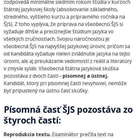
zodpovedá minimálne siedmim rokom štúdia v kurzoch
štátnej jazykovej školy (absolvovanie základného,
stredného, vyššieho kurzu a prípravného ročníka na
ŠJS). Z toho vyplýva, že príprava na všeobecnú ŠJS si
vyžaduje dlhšie a precíznejšie štúdium jazyka vo
všetkých zručnostiach. Svojou náročnosťou je
všeobecná ŠJS na najvyššej jazykovej úrovni, pričom sa
od kandidáta vyžaduje nielen zvládnutie jazyka na tejto
úrovni, ale aj preukázanie vedomostí z reálií a literatúry
v zmysle syláb. Všeobecná štátna jazyková skúška
pozostáva z dvoch častí
- písomnej a ústnej.
Kandidát, ktorý pri písomnej časti nevyhovel, nemôže
byť pripustený na ústnu časť skúšky.
Písomná časť ŠJS pozostáva zo
štyroch častí:
Reprodukcia textu.
Examinátor prečíta text na