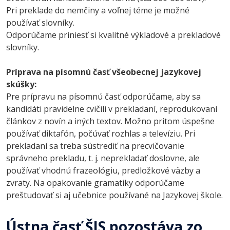
Pri preklade do nemčiny a voľnej téme je možné
používať slovníky.
Odporúčame priniesť si kvalitné výkladové a prekladové
slovníky.
Príprava na písomnú časť všeobecnej jazykovej
skúšky:
Pre prípravu na písomnú časť odporúčame, aby sa
kandidáti pravidelne cvičili v prekladaní, reprodukovaní
článkov z novín a iných textov. Možno pritom úspešne
používať diktafón, počúvať rozhlas a televíziu. Pri
prekladaní sa treba sústrediť na precvičovanie
správneho prekladu, t. j. neprekladať doslovne, ale
používať vhodnú frazeológiu, predložkové väzby a
zvraty. Na opakovanie gramatiky odporúčame
preštudovať si aj učebnice používané na Jazykovej škole.
Ústna časť ŠJS pozostáva zo