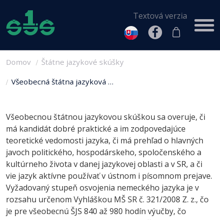
Textová verzia
Domov
Štátne jazykové skúšky
Všeobecná štátna jazyková …
Všeobecnou štátnou jazykovou skúškou sa overuje, či
má kandidát dobré praktické a im zodpovedajúce
teoretické vedomosti jazyka, či má prehľad o hlavných
javoch politického, hospodárskeho, spoločenského a
kultúrneho života v danej jazykovej oblasti a v SR, a či
vie jazyk aktívne používať v ústnom i písomnom prejave.
Vyžadovaný stupeň osvojenia nemeckého jazyka je v
rozsahu určenom Vyhláškou MŠ SR č. 321/2008 Z. z., čo
je pre všeobecnú ŠJS 840 až 980 hodín výučby, čo