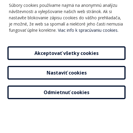
Ochrana osobných
Súbory cookies používame najmä na anonymnú analýzu
Online testy
návštevnosti a vylepšovanie našich web stránok. Ak si
údajov
Ako si vybrať a kúpiť
nastavíte blokovanie zápisu cookies do vášho prehliadača,
Všeobecné obchodné
kurz
je možné, že web sa spomalí a niektoré jeho časti nemusia
podmienky
fungovať úplne korektne.
Viac info k spracúvaniu cookies.
Príspevky
Mapa stránky
Novinky
Akceptovať všetky cookies
Nastaviť cookies
2026 © Jazyková škola |
Nastavenie cookies
Tvorba web stránok
a
redakčný systém
od
AlejTech, spol. s r.o.
Odmietnuť cookies