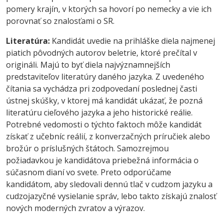
pomery krajín, v ktorých sa hovorí po nemecky a vie ich
porovnať so znalosťami o SR.
Literatúra:
Kandidát uvedie na prihláške diela najmenej
piatich pôvodných autorov beletrie, ktoré prečítal v
origináli. Majú to byť diela najvýznamnejších
predstaviteľov literatúry daného jazyka. Z uvedeného
čítania sa vychádza pri zodpovedaní poslednej časti
ústnej skúšky, v ktorej má kandidát ukázať, že pozná
literatúru cieľového jazyka a jeho historické reálie.
Potrebné vedomosti o týchto faktoch môže kandidát
získať z učebníc reálií, z konverzačných príručiek alebo
brožúr o príslušných štátoch. Samozrejmou
požiadavkou je kandidátova priebežná informácia o
súčasnom dianí vo svete. Preto odporúčame
kandidátom, aby sledovali dennú tlač v cudzom jazyku a
cudzojazyčné vysielanie správ, lebo takto získajú znalosť
nových moderných zvratov a výrazov.