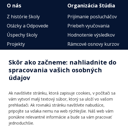
O nás
Organizácia štúdia
Z histórie školy
Prijímanie poslucháčov
Otázky a Odpovede
Priebeh vyučovania
Úspechy školy
Hodnotenie výsledkov
Projekty
Rámcové osnovy kurzov
Zamestnanci
Štátne jazykové skúšky
Skôr ako začneme: nahliadnite do
Fotogalérie
Online testy
spracovania vašich osobných
Identifikačné údaje školy
údajov
Úradné hodiny
Povinné zverejňovanie
Ak navštívite stránku, ktorá zapisuje cookies, v počítači sa
Vnútorný poriadok
vám vytvorí malý textový súbor, ktorý sa uloží vo vašom
prehliadači. Ak rovnakú stránku navštívite nabudúce,
pripojíte sa vďaka nemu na web rýchlejšie. Náš web vám
Ponuka jazykov
Rozvrh hodín
ponúkne relevantné informácie a bude sa vám pracovať
jednoduchšie.
Kontakt
Informácie o kurzoch