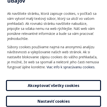
údajov
Úradné hodiny
Povinné zverejňovanie
Ak navštívite stránku, ktorá zapisuje cookies, v počítači sa
Vnútorný poriadok
vám vytvorí malý textový súbor, ktorý sa uloží vo vašom
prehliadači. Ak rovnakú stránku navštívite nabudúce,
pripojíte sa vďaka nemu na web rýchlejšie. Náš web vám
Ponuka jazykov
Rozvrh hodín
ponúkne relevantné informácie a bude sa vám pracovať
jednoduchšie.
Kontakt
Informácie o kurzoch
Ochrana osobných
Súbory cookies používame najmä na anonymnú analýzu
Online testy
návštevnosti a vylepšovanie našich web stránok. Ak si
údajov
Ako si vybrať a kúpiť
nastavíte blokovanie zápisu cookies do vášho prehliadača,
Všeobecné obchodné
kurz
je možné, že web sa spomalí a niektoré jeho časti nemusia
podmienky
fungovať úplne korektne.
Viac info k spracúvaniu cookies.
Príspevky
Mapa stránky
Novinky
Akceptovať všetky cookies
Nastaviť cookies