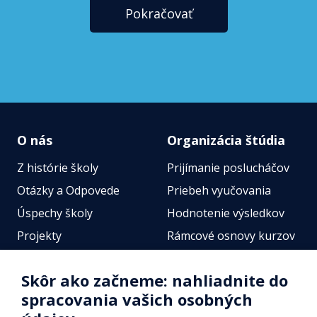
Pokračovať
O nás
Organizácia štúdia
Z histórie školy
Prijímanie poslucháčov
Otázky a Odpovede
Priebeh vyučovania
Úspechy školy
Hodnotenie výsledkov
Projekty
Rámcové osnovy kurzov
Zamestnanci
Štátne jazykové skúšky
Skôr ako začneme: nahliadnite do
Fotogalérie
Online testy
spracovania vašich osobných
Identifikačné údaje školy