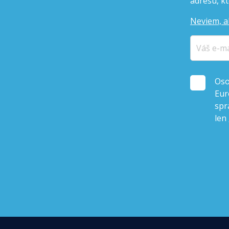
adresu, kto
Neviem, a
Oso
Eur
spr
len