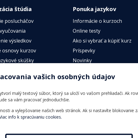
zácia štúdia
Ponuka jazykov
ie poslucháčov
Informácie o kurzoch
 vyučovania
Online testy
nie výsledkov
Ako si vybrať a kúpiť kurz
 osnovy kurzov
Príspevky
azykové skúšky
Novinky
esty
racovania vašich osobných údajov
 vytvorí malý textový súbor, ktorý sa uloží vo vašom prehliadači. Ak r
bude sa vám pracovať jednoduchšie.
ti a vylepšovanie našich web stránok. Ak si nastavíte blokovanie z
Viac info k spracúvaniu cookies.