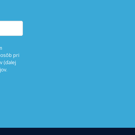
m
 osôb pri
 (ďalej
jov.