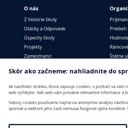
O nás
Organi
Z histórie školy
Prijíman
Otázky a Odpovede
Priebeh
Úspechy školy
Hodnote
Projekty
Rámcové
Zamestnanci
Štátne j
Fotogalérie
Online t
Skôr ako začneme: nahliadnite do sp
Identifikačné údaje školy
Úradné hodiny
Ak navštívite stránku, ktorá zapisuje cookies, v počítači sa vám
Povinné zverejňovanie
web rýchlejšie. Náš web vám ponúkne relevantné informácie a 
Vnútorný poriadok
Súbory cookies používame najmä na anonymnú analýzu návštevnos
spomalí a niektoré jeho časti nemusia fungovať úplne korektne.