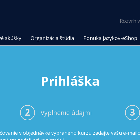
Rozvrh v
vé skúšky
Organizácia štúdia
Ponuka jazykov-eShop
Prihláška
2
3
Vyplnenie údajmi
čovanie v objednávke vybraného kurzu zadajte vašu e-mail