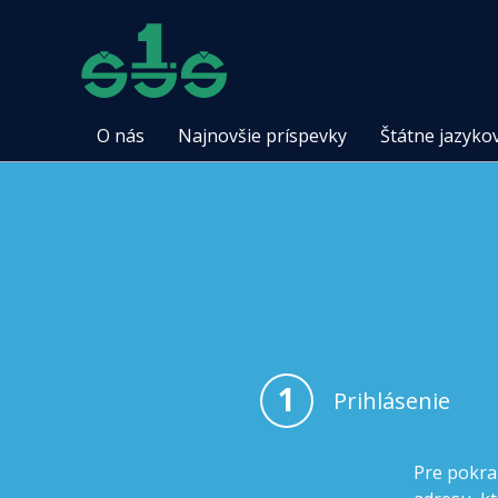
O nás
Najnovšie príspevky
Štátne jazyko
1
Prihlásenie
Pre pokra