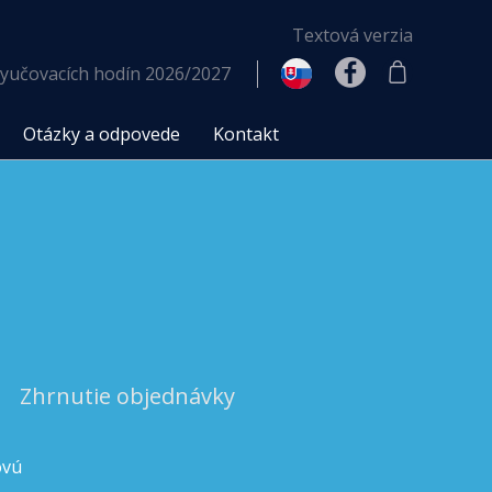
Textová verzia
yučovacích hodín 2026/2027
Otázky a odpovede
Kontakt
Zhrnutie objednávky
ovú