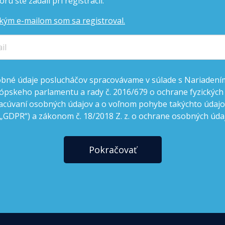
rú ste zadali pri registrácii.
kým e-mailom som sa registroval.
bné údaje poslucháčov spracovávame v súlade s Nariadení
ópskeho parlamentu a rady č. 2016/679 o ochrane fyzických
acúvaní osobných údajov a o voľnom pohybe takýchto údajov
 „GDPR“) a zákonom č. 18/2018 Z. z. o ochrane osobných úda
Pokračovať