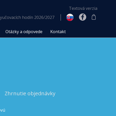
Textová verzia
yučovacích hodín 2026/2027
Otázky a odpovede
Kontakt
Zhrnutie objednávky
ovú