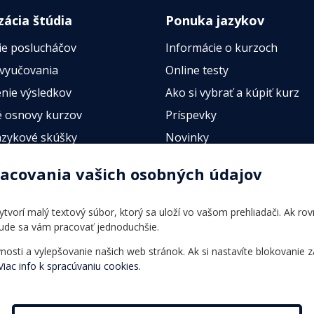
zácia štúdia
Ponuka jazykov
ie poslucháčov
Informácie o kurzoch
 vyučovania
Online testy
nie výsledkov
Ako si vybrať a kúpiť kurz
 osnovy kurzov
Príspevky
azykové skúšky
Novinky
esty
racovania vašich osobných údajov
 vytvorí malý textový súbor, ktorý sa uloží vo vašom prehliadači. Ak r
bude sa vám pracovať jednoduchšie.
ti a vylepšovanie našich web stránok. Ak si nastavíte blokovanie z
Viac info k spracúvaniu cookies.