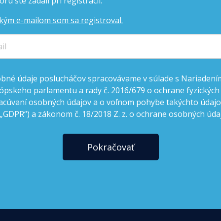
rú ste zadali pri registrácii.
kým e-mailom som sa registroval.
bné údaje poslucháčov spracovávame v súlade s Nariadení
ópskeho parlamentu a rady č. 2016/679 o ochrane fyzických
acúvaní osobných údajov a o voľnom pohybe takýchto údajov
 „GDPR“) a zákonom č. 18/2018 Z. z. o ochrane osobných úda
Pokračovať