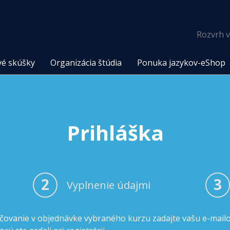
Rozvrh v
vé skúšky
Organizácia štúdia
Ponuka jazykov-eShop
Prihláška
2
3
Vyplnenie údajmi
čovanie v objednávke vybraného kurzu zadajte vašu e-mail