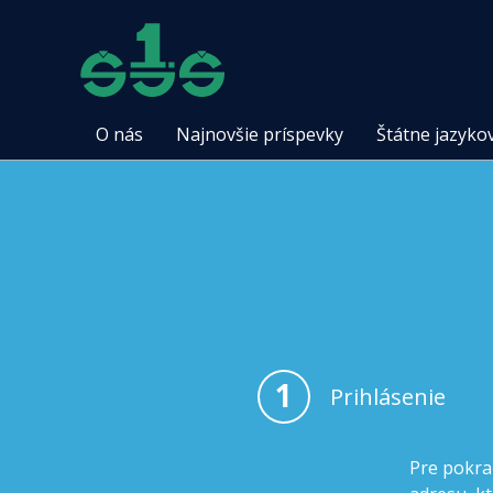
O nás
Najnovšie príspevky
Štátne jazyko
1
Prihlásenie
Pre pokra