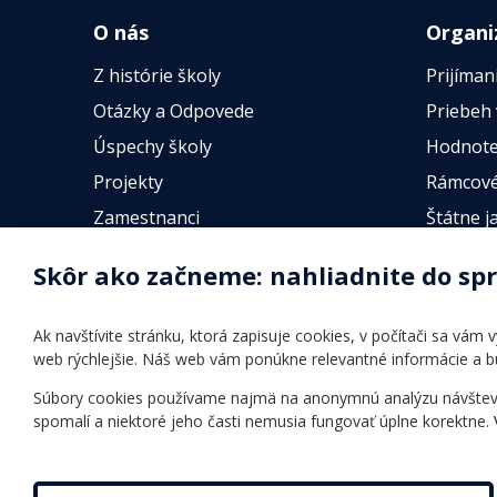
O nás
Organi
Z histórie školy
Prijíman
Otázky a Odpovede
Priebeh
Úspechy školy
Hodnote
Projekty
Rámcové
Zamestnanci
Štátne j
Fotogalérie
Online t
Skôr ako začneme: nahliadnite do sp
Identifikačné údaje školy
Úradné hodiny
Ak navštívite stránku, ktorá zapisuje cookies, v počítači sa vám
Povinné zverejňovanie
web rýchlejšie. Náš web vám ponúkne relevantné informácie a 
Vnútorný poriadok
Súbory cookies používame najmä na anonymnú analýzu návštevnos
spomalí a niektoré jeho časti nemusia fungovať úplne korektne.