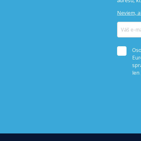
adresu, kto
Neviem, a
Oso
Eur
spr
len