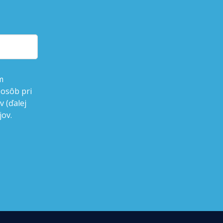
m
 osôb pri
 (ďalej
jov.