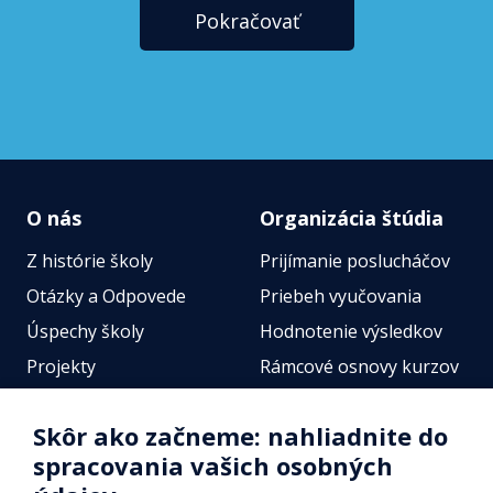
Pokračovať
O nás
Organizácia štúdia
Z histórie školy
Prijímanie poslucháčov
Otázky a Odpovede
Priebeh vyučovania
Úspechy školy
Hodnotenie výsledkov
Projekty
Rámcové osnovy kurzov
Zamestnanci
Štátne jazykové skúšky
Skôr ako začneme: nahliadnite do
Fotogalérie
Online testy
spracovania vašich osobných
Identifikačné údaje školy