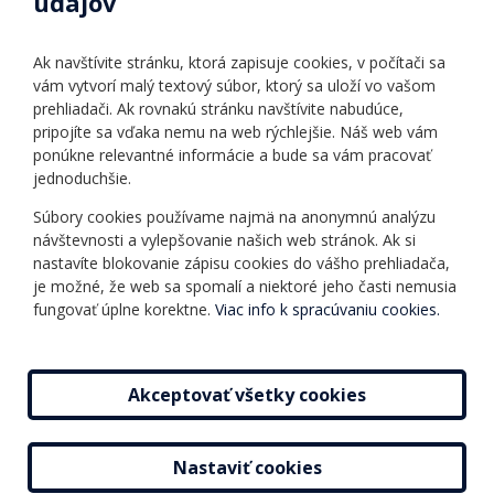
údajov
Úradné hodiny
Povinné zverejňovanie
Ak navštívite stránku, ktorá zapisuje cookies, v počítači sa
Vnútorný poriadok
vám vytvorí malý textový súbor, ktorý sa uloží vo vašom
prehliadači. Ak rovnakú stránku navštívite nabudúce,
pripojíte sa vďaka nemu na web rýchlejšie. Náš web vám
Ponuka jazykov
Rozvrh hodín
ponúkne relevantné informácie a bude sa vám pracovať
jednoduchšie.
Kontakt
Informácie o kurzoch
Ochrana osobných
Súbory cookies používame najmä na anonymnú analýzu
Online testy
návštevnosti a vylepšovanie našich web stránok. Ak si
údajov
Ako si vybrať a kúpiť
nastavíte blokovanie zápisu cookies do vášho prehliadača,
Všeobecné obchodné
kurz
je možné, že web sa spomalí a niektoré jeho časti nemusia
podmienky
fungovať úplne korektne.
Viac info k spracúvaniu cookies.
Príspevky
Mapa stránky
Novinky
Akceptovať všetky cookies
Nastaviť cookies