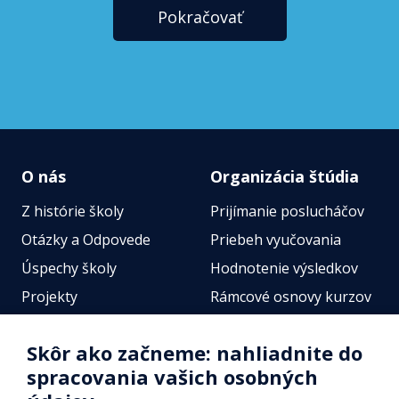
Pokračovať
O nás
Organizácia štúdia
Z histórie školy
Prijímanie poslucháčov
Otázky a Odpovede
Priebeh vyučovania
Úspechy školy
Hodnotenie výsledkov
Projekty
Rámcové osnovy kurzov
Zamestnanci
Štátne jazykové skúšky
Skôr ako začneme: nahliadnite do
Fotogalérie
Online testy
spracovania vašich osobných
Identifikačné údaje školy