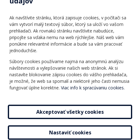
údajov
Úradné hodiny
Povinné zverejňovanie
Ak navštívite stránku, ktorá zapisuje cookies, v počítači sa
Vnútorný poriadok
vám vytvorí malý textový súbor, ktorý sa uloží vo vašom
prehliadači. Ak rovnakú stránku navštívite nabudúce,
pripojíte sa vďaka nemu na web rýchlejšie. Náš web vám
Ponuka jazykov
Rozvrh hodín
ponúkne relevantné informácie a bude sa vám pracovať
jednoduchšie.
Kontakt
Informácie o kurzoch
Ochrana osobných
Súbory cookies používame najmä na anonymnú analýzu
Online testy
návštevnosti a vylepšovanie našich web stránok. Ak si
údajov
Ako si vybrať a kúpiť
nastavíte blokovanie zápisu cookies do vášho prehliadača,
Všeobecné obchodné
kurz
je možné, že web sa spomalí a niektoré jeho časti nemusia
podmienky
fungovať úplne korektne.
Viac info k spracúvaniu cookies.
Príspevky
Mapa stránky
Novinky
Akceptovať všetky cookies
Nastaviť cookies