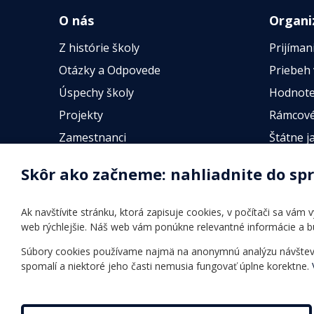
O nás
Organi
Z histórie školy
Prijíman
Otázky a Odpovede
Priebeh
Úspechy školy
Hodnote
Projekty
Rámcové
Zamestnanci
Štátne j
Fotogalérie
Online t
Skôr ako začneme: nahliadnite do sp
Identifikačné údaje školy
Úradné hodiny
Ak navštívite stránku, ktorá zapisuje cookies, v počítači sa vám
Povinné zverejňovanie
web rýchlejšie. Náš web vám ponúkne relevantné informácie a 
Vnútorný poriadok
Súbory cookies používame najmä na anonymnú analýzu návštevnos
spomalí a niektoré jeho časti nemusia fungovať úplne korektne.