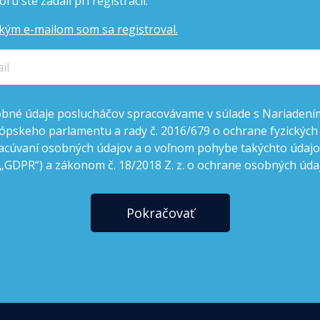
rú ste zadali pri registrácii.
kým e-mailom som sa registroval.
bné údaje poslucháčov spracovávame v súlade s Nariadení
ópskeho parlamentu a rady č. 2016/679 o ochrane fyzických
acúvaní osobných údajov a o voľnom pohybe takýchto údajov
 „GDPR“) a zákonom č. 18/2018 Z. z. o ochrane osobných úda
Pokračovať