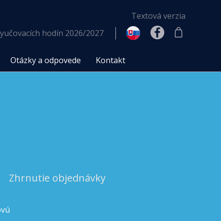
Textová verzia
yučovacích hodín 2026/2027
Otázky a odpovede
Kontakt
Zhrnutie objednávky
ovú