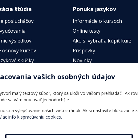
zácia štúdia
Ponuka jazykov
ie poslucháčov
Informácie o kurzoch
 vyučovania
Online testy
nie výsledkov
Ako si vybrať a kúpiť kurz
 osnovy kurzov
Príspevky
azykové skúšky
Novinky
esty
racovania vašich osobných údajov
 vytvorí malý textový súbor, ktorý sa uloží vo vašom prehliadači. Ak r
bude sa vám pracovať jednoduchšie.
ti a vylepšovanie našich web stránok. Ak si nastavíte blokovanie z
Viac info k spracúvaniu cookies.