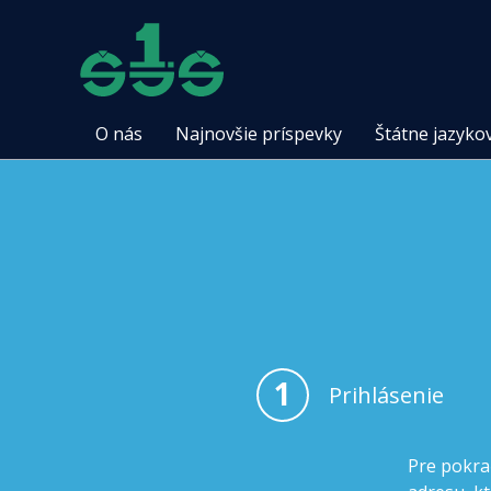
O nás
Najnovšie príspevky
Štátne jazyko
1
Prihlásenie
Pre pokra