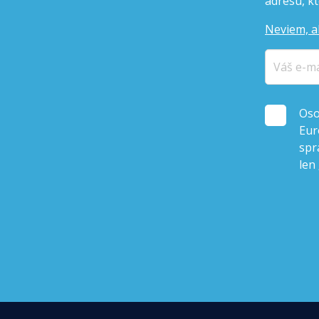
adresu, kto
Neviem, a
Oso
Eur
spr
len