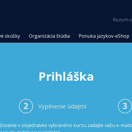
Rozvrh v
vé skúšky
Organizácia štúdia
Ponuka jazykov-eShop
Prihláška
2
3
Vyplnenie údajmi
čovanie v objednávke vybraného kurzu zadajte vašu e-mail