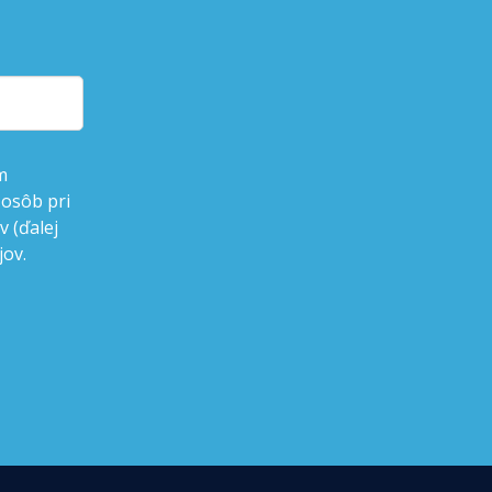
m
 osôb pri
 (ďalej
jov.