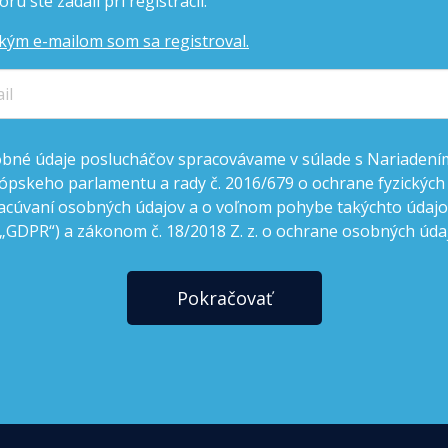
rú ste zadali pri registrácii.
kým e-mailom som sa registroval.
bné údaje poslucháčov spracovávame v súlade s Nariadení
ópskeho parlamentu a rady č. 2016/679 o ochrane fyzických
acúvaní osobných údajov a o voľnom pohybe takýchto údajov
 „GDPR“) a zákonom č. 18/2018 Z. z. o ochrane osobných úda
Pokračovať