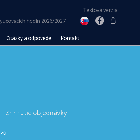
Textová verzia
yučovacích hodín 2026/2027
Otázky a odpovede
Kontakt
Zhrnutie objednávky
ovú