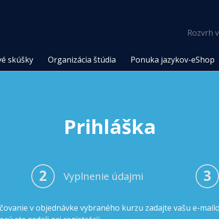
Rozvrh v
vé skúšky
Organizácia štúdia
Ponuka jazykov-eShop
Prihláška
2
3
Vyplnenie údajmi
čovanie v objednávke vybraného kurzu zadajte vašu e-mail