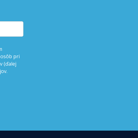
m
 osôb pri
 (ďalej
jov.