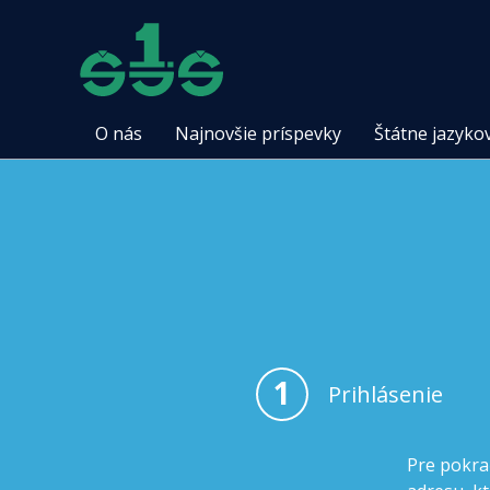
O nás
Najnovšie príspevky
Štátne jazyko
1
Prihlásenie
Pre pokra