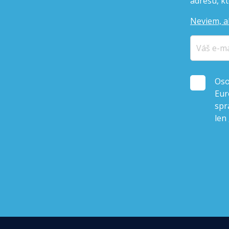
adresu, kto
Neviem, a
Oso
Eur
spr
len