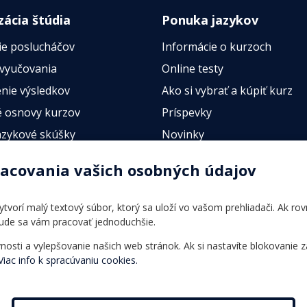
zácia štúdia
Ponuka jazykov
ie poslucháčov
Informácie o kurzoch
 vyučovania
Online testy
nie výsledkov
Ako si vybrať a kúpiť kurz
 osnovy kurzov
Príspevky
azykové skúšky
Novinky
esty
racovania vašich osobných údajov
 vytvorí malý textový súbor, ktorý sa uloží vo vašom prehliadači. Ak r
bude sa vám pracovať jednoduchšie.
ti a vylepšovanie našich web stránok. Ak si nastavíte blokovanie z
Viac info k spracúvaniu cookies.