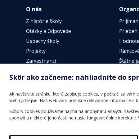
O nás
Organi
Z histórie školy
Prijíman
Otázky a Odpovede
Priebeh
Úspechy školy
Hodnote
Projekty
Rámcové
Zamestnanci
Štátne j
Fotogalérie
Online t
Skôr ako začneme: nahliadnite do sp
Identifikačné údaje školy
Úradné hodiny
Ak navštívite stránku, ktorá zapisuje cookies, v počítači sa vám
Povinné zverejňovanie
web rýchlejšie. Náš web vám ponúkne relevantné informácie a 
Vnútorný poriadok
Súbory cookies používame najmä na anonymnú analýzu návštevnos
spomalí a niektoré jeho časti nemusia fungovať úplne korektne.