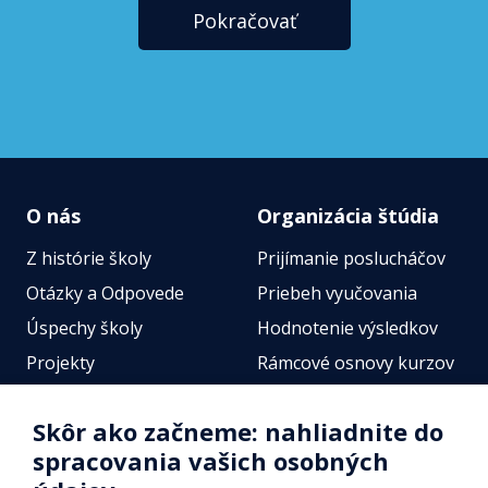
Pokračovať
O nás
Organizácia štúdia
Z histórie školy
Prijímanie poslucháčov
Otázky a Odpovede
Priebeh vyučovania
Úspechy školy
Hodnotenie výsledkov
Projekty
Rámcové osnovy kurzov
Zamestnanci
Štátne jazykové skúšky
Skôr ako začneme: nahliadnite do
Fotogalérie
Online testy
spracovania vašich osobných
Identifikačné údaje školy