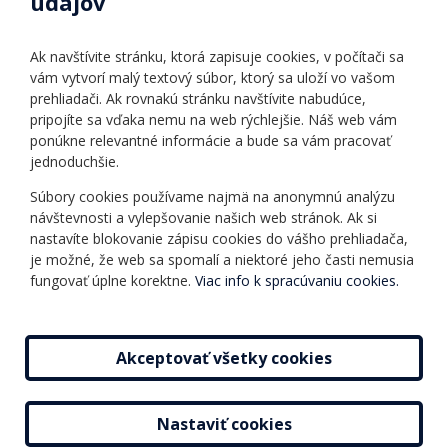
údajov
Úradné hodiny
Povinné zverejňovanie
Ak navštívite stránku, ktorá zapisuje cookies, v počítači sa
Vnútorný poriadok
vám vytvorí malý textový súbor, ktorý sa uloží vo vašom
prehliadači. Ak rovnakú stránku navštívite nabudúce,
pripojíte sa vďaka nemu na web rýchlejšie. Náš web vám
Ponuka jazykov
Rozvrh hodín
ponúkne relevantné informácie a bude sa vám pracovať
jednoduchšie.
Kontakt
Informácie o kurzoch
Ochrana osobných
Súbory cookies používame najmä na anonymnú analýzu
Online testy
návštevnosti a vylepšovanie našich web stránok. Ak si
údajov
Ako si vybrať a kúpiť
nastavíte blokovanie zápisu cookies do vášho prehliadača,
Všeobecné obchodné
kurz
je možné, že web sa spomalí a niektoré jeho časti nemusia
podmienky
fungovať úplne korektne.
Viac info k spracúvaniu cookies.
Príspevky
Mapa stránky
Novinky
Akceptovať všetky cookies
Nastaviť cookies