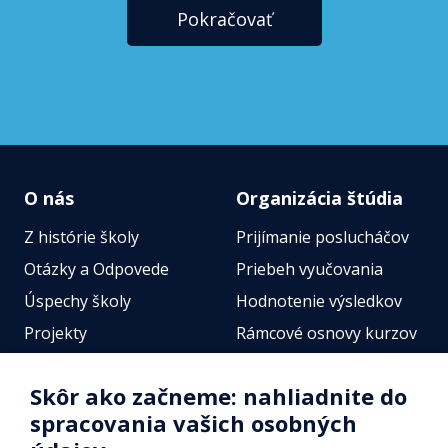
Pokračovať
O nás
Organizácia štúdia
Z histórie školy
Prijímanie poslucháčov
Otázky a Odpovede
Priebeh vyučovania
Úspechy školy
Hodnotenie výsledkov
Projekty
Rámcové osnovy kurzov
Zamestnanci
Štátne jazykové skúšky
Skôr ako začneme: nahliadnite do
Fotogalérie
Online testy
spracovania vašich osobných
Identifikačné údaje školy