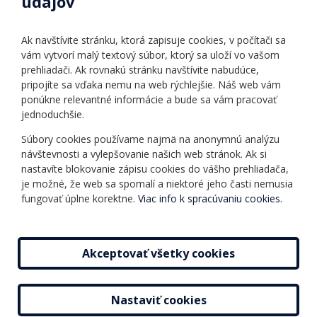
údajov
Úradné hodiny
Povinné zverejňovanie
Ak navštívite stránku, ktorá zapisuje cookies, v počítači sa
Vnútorný poriadok
vám vytvorí malý textový súbor, ktorý sa uloží vo vašom
prehliadači. Ak rovnakú stránku navštívite nabudúce,
pripojíte sa vďaka nemu na web rýchlejšie. Náš web vám
Ponuka jazykov
Rozvrh hodín
ponúkne relevantné informácie a bude sa vám pracovať
jednoduchšie.
Kontakt
Informácie o kurzoch
Ochrana osobných
Súbory cookies používame najmä na anonymnú analýzu
Online testy
návštevnosti a vylepšovanie našich web stránok. Ak si
údajov
Ako si vybrať a kúpiť
nastavíte blokovanie zápisu cookies do vášho prehliadača,
Všeobecné obchodné
kurz
je možné, že web sa spomalí a niektoré jeho časti nemusia
podmienky
fungovať úplne korektne.
Viac info k spracúvaniu cookies.
Príspevky
Mapa stránky
Novinky
Akceptovať všetky cookies
Nastaviť cookies