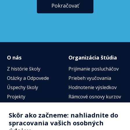
Pokračovať
O nás
Organizácia štúdia
Z histórie školy
Prijímanie poslucháčov
Otázky a Odpovede
Priebeh vyučovania
Úspechy školy
Hodnotenie výsledkov
Projekty
Rámcové osnovy kurzov
Zamestnanci
Štátne jazykové skúšky
Skôr ako začneme: nahliadnite do
Fotogalérie
Online testy
spracovania vašich osobných
Identifikačné údaje školy