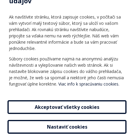
údajov
Úradné hodiny
Povinné zverejňovanie
Ak navštívite stránku, ktorá zapisuje cookies, v počítači sa
Vnútorný poriadok
vám vytvorí malý textový súbor, ktorý sa uloží vo vašom
prehliadači. Ak rovnakú stránku navštívite nabudúce,
pripojíte sa vďaka nemu na web rýchlejšie. Náš web vám
Ponuka jazykov
Rozvrh hodín
ponúkne relevantné informácie a bude sa vám pracovať
jednoduchšie.
Kontakt
Informácie o kurzoch
Ochrana osobných
Súbory cookies používame najmä na anonymnú analýzu
Online testy
návštevnosti a vylepšovanie našich web stránok. Ak si
údajov
Ako si vybrať a kúpiť
nastavíte blokovanie zápisu cookies do vášho prehliadača,
Všeobecné obchodné
kurz
je možné, že web sa spomalí a niektoré jeho časti nemusia
podmienky
fungovať úplne korektne.
Viac info k spracúvaniu cookies.
Príspevky
Mapa stránky
Novinky
Akceptovať všetky cookies
Nastaviť cookies