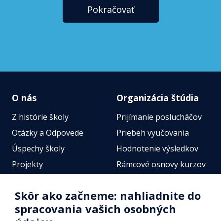
Pokračovať
O nás
Organizácia štúdia
Z histórie školy
Prijímanie poslucháčov
Otázky a Odpovede
Priebeh vyučovania
Úspechy školy
Hodnotenie výsledkov
Projekty
Rámcové osnovy kurzov
Zamestnanci
Štátne jazykové skúšky
Skôr ako začneme: nahliadnite do
Fotogalérie
Online testy
spracovania vašich osobných
Identifikačné údaje školy