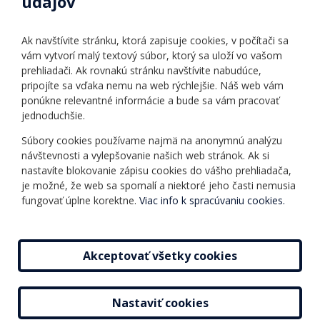
údajov
Úradné hodiny
Povinné zverejňovanie
Ak navštívite stránku, ktorá zapisuje cookies, v počítači sa
Vnútorný poriadok
vám vytvorí malý textový súbor, ktorý sa uloží vo vašom
prehliadači. Ak rovnakú stránku navštívite nabudúce,
pripojíte sa vďaka nemu na web rýchlejšie. Náš web vám
Ponuka jazykov
Rozvrh hodín
ponúkne relevantné informácie a bude sa vám pracovať
jednoduchšie.
Kontakt
Informácie o kurzoch
Ochrana osobných
Súbory cookies používame najmä na anonymnú analýzu
Online testy
návštevnosti a vylepšovanie našich web stránok. Ak si
údajov
Ako si vybrať a kúpiť
nastavíte blokovanie zápisu cookies do vášho prehliadača,
Všeobecné obchodné
kurz
je možné, že web sa spomalí a niektoré jeho časti nemusia
podmienky
fungovať úplne korektne.
Viac info k spracúvaniu cookies.
Príspevky
Mapa stránky
Novinky
Akceptovať všetky cookies
Nastaviť cookies