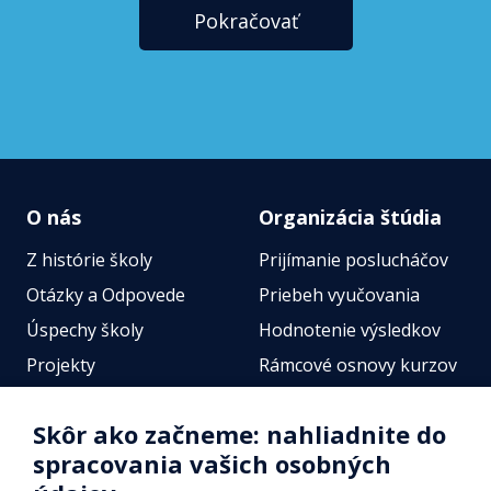
Pokračovať
O nás
Organizácia štúdia
Z histórie školy
Prijímanie poslucháčov
Otázky a Odpovede
Priebeh vyučovania
Úspechy školy
Hodnotenie výsledkov
Projekty
Rámcové osnovy kurzov
Zamestnanci
Štátne jazykové skúšky
Skôr ako začneme: nahliadnite do
Fotogalérie
Online testy
spracovania vašich osobných
Identifikačné údaje školy