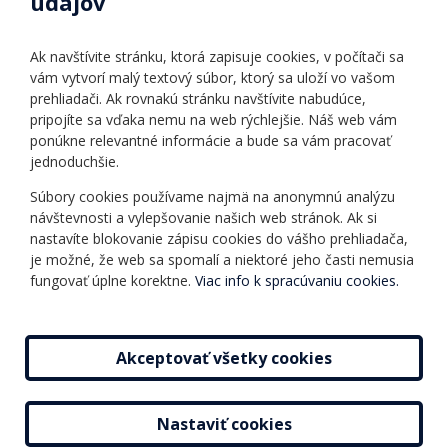
údajov
Úradné hodiny
Povinné zverejňovanie
Ak navštívite stránku, ktorá zapisuje cookies, v počítači sa
Vnútorný poriadok
vám vytvorí malý textový súbor, ktorý sa uloží vo vašom
prehliadači. Ak rovnakú stránku navštívite nabudúce,
pripojíte sa vďaka nemu na web rýchlejšie. Náš web vám
Ponuka jazykov
Rozvrh hodín
ponúkne relevantné informácie a bude sa vám pracovať
jednoduchšie.
Kontakt
Informácie o kurzoch
Ochrana osobných
Súbory cookies používame najmä na anonymnú analýzu
Online testy
návštevnosti a vylepšovanie našich web stránok. Ak si
údajov
Ako si vybrať a kúpiť
nastavíte blokovanie zápisu cookies do vášho prehliadača,
Všeobecné obchodné
kurz
je možné, že web sa spomalí a niektoré jeho časti nemusia
podmienky
fungovať úplne korektne.
Viac info k spracúvaniu cookies.
Príspevky
Mapa stránky
Novinky
Akceptovať všetky cookies
Nastaviť cookies