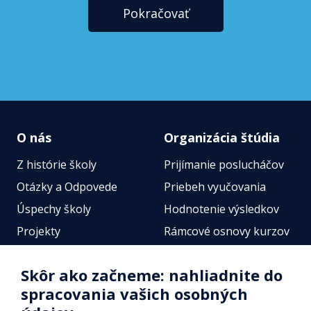
Pokračovať
O nás
Organizácia štúdia
Z histórie školy
Prijímanie poslucháčov
Otázky a Odpovede
Priebeh vyučovania
Úspechy školy
Hodnotenie výsledkov
Projekty
Rámcové osnovy kurzov
Zamestnanci
Štátne jazykové skúšky
Skôr ako začneme: nahliadnite do
Fotogalérie
Online testy
spracovania vašich osobných
Identifikačné údaje školy