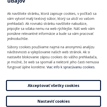
údajov
Úradné hodiny
Povinné zverejňovanie
Ak navštívite stránku, ktorá zapisuje cookies, v počítači sa
Vnútorný poriadok
vám vytvorí malý textový súbor, ktorý sa uloží vo vašom
prehliadači. Ak rovnakú stránku navštívite nabudúce,
pripojíte sa vďaka nemu na web rýchlejšie. Náš web vám
Ponuka jazykov
Rozvrh hodín
ponúkne relevantné informácie a bude sa vám pracovať
jednoduchšie.
Kontakt
Informácie o kurzoch
Ochrana osobných
Súbory cookies používame najmä na anonymnú analýzu
Online testy
návštevnosti a vylepšovanie našich web stránok. Ak si
údajov
Ako si vybrať a kúpiť
nastavíte blokovanie zápisu cookies do vášho prehliadača,
Všeobecné obchodné
kurz
je možné, že web sa spomalí a niektoré jeho časti nemusia
podmienky
fungovať úplne korektne.
Viac info k spracúvaniu cookies.
Príspevky
Mapa stránky
Novinky
Akceptovať všetky cookies
Nastaviť cookies