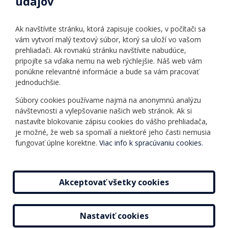
údajov
Úradné hodiny
Povinné zverejňovanie
Ak navštívite stránku, ktorá zapisuje cookies, v počítači sa
Vnútorný poriadok
vám vytvorí malý textový súbor, ktorý sa uloží vo vašom
prehliadači. Ak rovnakú stránku navštívite nabudúce,
pripojíte sa vďaka nemu na web rýchlejšie. Náš web vám
Ponuka jazykov
Rozvrh hodín
ponúkne relevantné informácie a bude sa vám pracovať
jednoduchšie.
Kontakt
Informácie o kurzoch
Ochrana osobných
Súbory cookies používame najmä na anonymnú analýzu
Online testy
návštevnosti a vylepšovanie našich web stránok. Ak si
údajov
Ako si vybrať a kúpiť
nastavíte blokovanie zápisu cookies do vášho prehliadača,
Všeobecné obchodné
kurz
je možné, že web sa spomalí a niektoré jeho časti nemusia
podmienky
fungovať úplne korektne.
Viac info k spracúvaniu cookies.
Príspevky
Mapa stránky
Novinky
Akceptovať všetky cookies
Nastaviť cookies