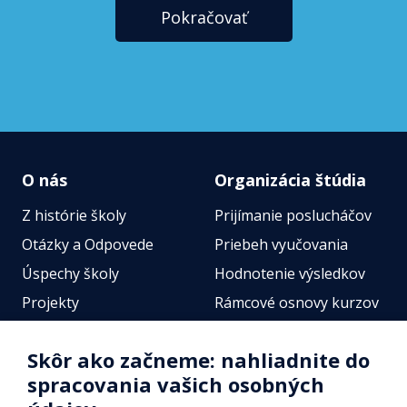
Pokračovať
O nás
Organizácia štúdia
Z histórie školy
Prijímanie poslucháčov
Otázky a Odpovede
Priebeh vyučovania
Úspechy školy
Hodnotenie výsledkov
Projekty
Rámcové osnovy kurzov
Zamestnanci
Štátne jazykové skúšky
Skôr ako začneme: nahliadnite do
Fotogalérie
Online testy
spracovania vašich osobných
Identifikačné údaje školy