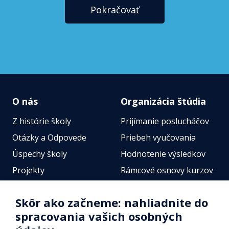
Pokračovať
O nás
Organizácia štúdia
Z histórie školy
Prijímanie poslucháčov
Otázky a Odpovede
Priebeh vyučovania
Úspechy školy
Hodnotenie výsledkov
Projekty
Rámcové osnovy kurzov
Zamestnanci
Štátne jazykové skúšky
Skôr ako začneme: nahliadnite do
Fotogalérie
Online testy
spracovania vašich osobných
Identifikačné údaje školy