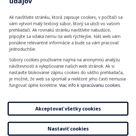
údajov
Úradné hodiny
Povinné zverejňovanie
Ak navštívite stránku, ktorá zapisuje cookies, v počítači sa
Vnútorný poriadok
vám vytvorí malý textový súbor, ktorý sa uloží vo vašom
prehliadači. Ak rovnakú stránku navštívite nabudúce,
pripojíte sa vďaka nemu na web rýchlejšie. Náš web vám
Ponuka jazykov
Rozvrh hodín
ponúkne relevantné informácie a bude sa vám pracovať
jednoduchšie.
Kontakt
Informácie o kurzoch
Ochrana osobných
Súbory cookies používame najmä na anonymnú analýzu
Online testy
návštevnosti a vylepšovanie našich web stránok. Ak si
údajov
Ako si vybrať a kúpiť
nastavíte blokovanie zápisu cookies do vášho prehliadača,
Všeobecné obchodné
kurz
je možné, že web sa spomalí a niektoré jeho časti nemusia
podmienky
fungovať úplne korektne.
Viac info k spracúvaniu cookies.
Príspevky
Mapa stránky
Novinky
Akceptovať všetky cookies
Nastaviť cookies