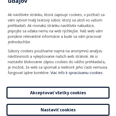
údajov
Úradné hodiny
Povinné zverejňovanie
Ak navštívite stránku, ktorá zapisuje cookies, v počítači sa
Vnútorný poriadok
vám vytvorí malý textový súbor, ktorý sa uloží vo vašom
prehliadači. Ak rovnakú stránku navštívite nabudúce,
pripojíte sa vďaka nemu na web rýchlejšie. Náš web vám
Ponuka jazykov
Rozvrh hodín
ponúkne relevantné informácie a bude sa vám pracovať
jednoduchšie.
Kontakt
Informácie o kurzoch
Ochrana osobných
Súbory cookies používame najmä na anonymnú analýzu
Online testy
návštevnosti a vylepšovanie našich web stránok. Ak si
údajov
Ako si vybrať a kúpiť
nastavíte blokovanie zápisu cookies do vášho prehliadača,
Všeobecné obchodné
kurz
je možné, že web sa spomalí a niektoré jeho časti nemusia
podmienky
fungovať úplne korektne.
Viac info k spracúvaniu cookies.
Príspevky
Mapa stránky
Novinky
Akceptovať všetky cookies
Nastaviť cookies