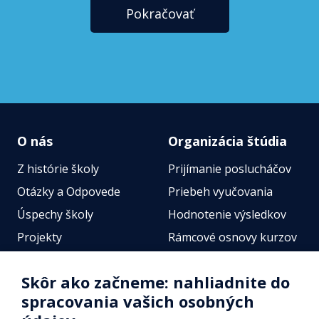
Pokračovať
O nás
Organizácia štúdia
Z histórie školy
Prijímanie poslucháčov
Otázky a Odpovede
Priebeh vyučovania
Úspechy školy
Hodnotenie výsledkov
Projekty
Rámcové osnovy kurzov
Zamestnanci
Štátne jazykové skúšky
Skôr ako začneme: nahliadnite do
Fotogalérie
Online testy
spracovania vašich osobných
Identifikačné údaje školy