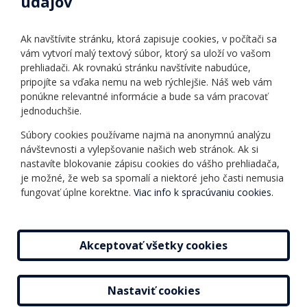
údajov
Úradné hodiny
Povinné zverejňovanie
Ak navštívite stránku, ktorá zapisuje cookies, v počítači sa
Vnútorný poriadok
vám vytvorí malý textový súbor, ktorý sa uloží vo vašom
prehliadači. Ak rovnakú stránku navštívite nabudúce,
pripojíte sa vďaka nemu na web rýchlejšie. Náš web vám
Ponuka jazykov
Rozvrh hodín
ponúkne relevantné informácie a bude sa vám pracovať
jednoduchšie.
Kontakt
Informácie o kurzoch
Ochrana osobných
Súbory cookies používame najmä na anonymnú analýzu
Online testy
návštevnosti a vylepšovanie našich web stránok. Ak si
údajov
Ako si vybrať a kúpiť
nastavíte blokovanie zápisu cookies do vášho prehliadača,
Všeobecné obchodné
kurz
je možné, že web sa spomalí a niektoré jeho časti nemusia
podmienky
fungovať úplne korektne.
Viac info k spracúvaniu cookies.
Príspevky
Mapa stránky
Novinky
Akceptovať všetky cookies
Nastaviť cookies