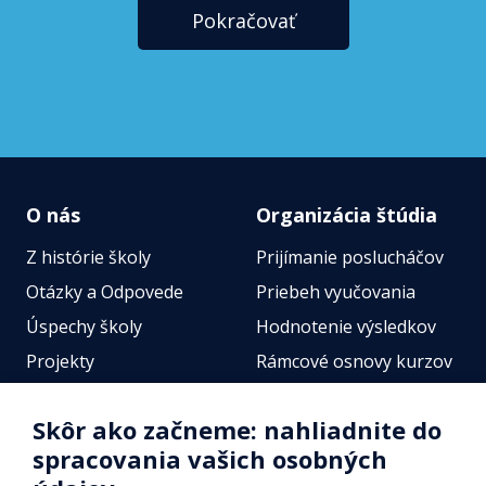
Pokračovať
O nás
Organizácia štúdia
Z histórie školy
Prijímanie poslucháčov
Otázky a Odpovede
Priebeh vyučovania
Úspechy školy
Hodnotenie výsledkov
Projekty
Rámcové osnovy kurzov
Zamestnanci
Štátne jazykové skúšky
Skôr ako začneme: nahliadnite do
Fotogalérie
Online testy
spracovania vašich osobných
Identifikačné údaje školy