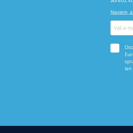
adresu, kto
Neviem, a
Oso
Eur
spr
len