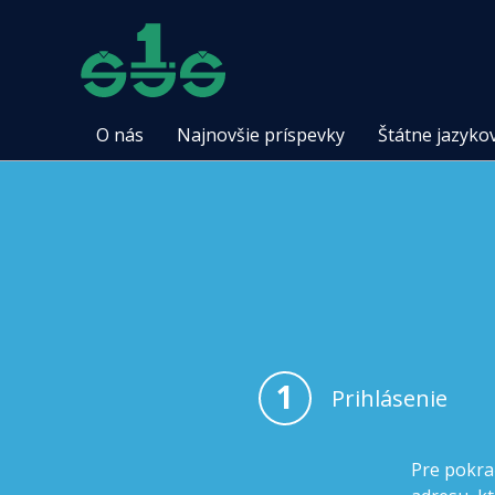
O nás
Najnovšie príspevky
Štátne jazyko
1
Prihlásenie
Pre pokra