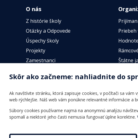
O nás
Organi
Z histórie školy
Prijíman
Otázky a Odpovede
Priebeh
Úspechy školy
Hodnote
Projekty
Rámcové
Zamestnanci
Štátne j
Fotogalérie
Online t
Skôr ako začneme: nahliadnite do sp
Identifikačné údaje školy
Úradné hodiny
Ak navštívite stránku, ktorá zapisuje cookies, v počítači sa vám
Povinné zverejňovanie
web rýchlejšie. Náš web vám ponúkne relevantné informácie a 
Vnútorný poriadok
Súbory cookies používame najmä na anonymnú analýzu návštevnos
spomalí a niektoré jeho časti nemusia fungovať úplne korektne.