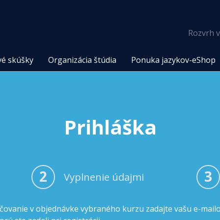
Rozvrh v
vé skúšky
Organizácia štúdia
Ponuka jazykov-eShop
Prihláška
2
3
Vyplnenie údajmi
čovanie v objednávke vybraného kurzu zadajte vašu e-mail