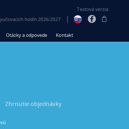
Textová verzia
yučovacích hodín 2026/2027
Otázky a odpovede
Kontakt
Zhrnutie objednávky
ovú