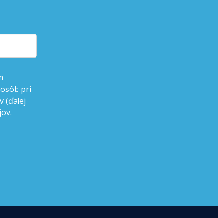
m
 osôb pri
 (ďalej
jov.