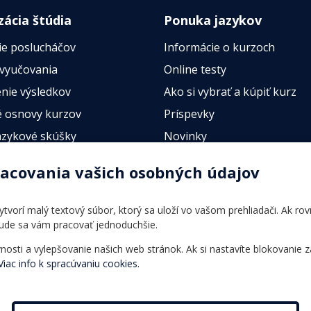
zácia štúdia
Ponuka jazykov
ie poslucháčov
Informácie o kurzoch
 vyučovania
Online testy
nie výsledkov
Ako si vybrať a kúpiť kurz
 osnovy kurzov
Príspevky
azykové skúšky
Novinky
esty
racovania vašich osobných údajov
 vytvorí malý textový súbor, ktorý sa uloží vo vašom prehliadači. Ak r
bude sa vám pracovať jednoduchšie.
ti a vylepšovanie našich web stránok. Ak si nastavíte blokovanie z
Viac info k spracúvaniu cookies.