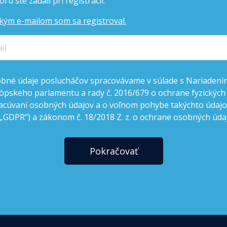
rú ste zadali pri registrácii.
kým e-mailom som sa registroval.
bné údaje poslucháčov spracovávame v súlade s Nariadení
ópskeho parlamentu a rady č. 2016/679 o ochrane fyzických
acúvaní osobných údajov a o voľnom pohybe takýchto údajov
 „GDPR“) a zákonom č. 18/2018 Z. z. o ochrane osobných úda
Pokračovať