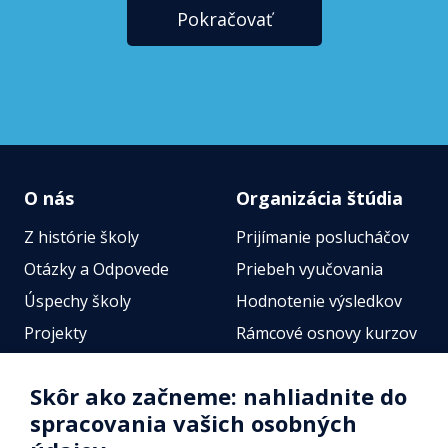
Pokračovať
O nás
Organizácia štúdia
Z histórie školy
Prijímanie poslucháčov
Otázky a Odpovede
Priebeh vyučovania
Úspechy školy
Hodnotenie výsledkov
Projekty
Rámcové osnovy kurzov
Zamestnanci
Štátne jazykové skúšky
Skôr ako začneme: nahliadnite do
Fotogalérie
Online testy
spracovania vašich osobných
Identifikačné údaje školy