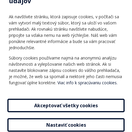
údajov
Úradné hodiny
Povinné zverejňovanie
Ak navštívite stránku, ktorá zapisuje cookies, v počítači sa
Vnútorný poriadok
vám vytvorí malý textový súbor, ktorý sa uloží vo vašom
prehliadači. Ak rovnakú stránku navštívite nabudúce,
pripojíte sa vďaka nemu na web rýchlejšie. Náš web vám
Ponuka jazykov
Rozvrh hodín
ponúkne relevantné informácie a bude sa vám pracovať
jednoduchšie.
Kontakt
Informácie o kurzoch
Ochrana osobných
Súbory cookies používame najmä na anonymnú analýzu
Online testy
návštevnosti a vylepšovanie našich web stránok. Ak si
údajov
Ako si vybrať a kúpiť
nastavíte blokovanie zápisu cookies do vášho prehliadača,
Všeobecné obchodné
kurz
je možné, že web sa spomalí a niektoré jeho časti nemusia
podmienky
fungovať úplne korektne.
Viac info k spracúvaniu cookies.
Príspevky
Mapa stránky
Novinky
Akceptovať všetky cookies
Nastaviť cookies