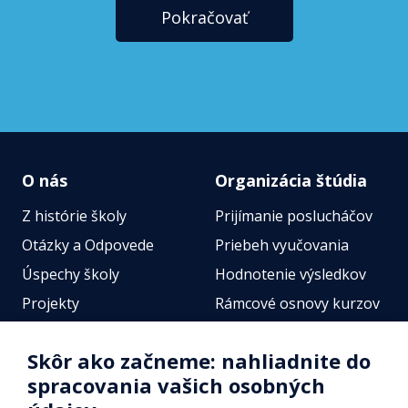
Pokračovať
O nás
Organizácia štúdia
Z histórie školy
Prijímanie poslucháčov
Otázky a Odpovede
Priebeh vyučovania
Úspechy školy
Hodnotenie výsledkov
Projekty
Rámcové osnovy kurzov
Zamestnanci
Štátne jazykové skúšky
Skôr ako začneme: nahliadnite do
Fotogalérie
Online testy
spracovania vašich osobných
Identifikačné údaje školy