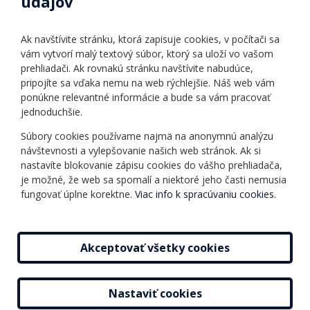
údajov
Úradné hodiny
Povinné zverejňovanie
Ak navštívite stránku, ktorá zapisuje cookies, v počítači sa
Vnútorný poriadok
vám vytvorí malý textový súbor, ktorý sa uloží vo vašom
prehliadači. Ak rovnakú stránku navštívite nabudúce,
pripojíte sa vďaka nemu na web rýchlejšie. Náš web vám
Ponuka jazykov
Rozvrh hodín
ponúkne relevantné informácie a bude sa vám pracovať
jednoduchšie.
Kontakt
Informácie o kurzoch
Ochrana osobných
Súbory cookies používame najmä na anonymnú analýzu
Online testy
návštevnosti a vylepšovanie našich web stránok. Ak si
údajov
Ako si vybrať a kúpiť
nastavíte blokovanie zápisu cookies do vášho prehliadača,
Všeobecné obchodné
kurz
je možné, že web sa spomalí a niektoré jeho časti nemusia
podmienky
fungovať úplne korektne.
Viac info k spracúvaniu cookies.
Príspevky
Mapa stránky
Novinky
Akceptovať všetky cookies
Nastaviť cookies