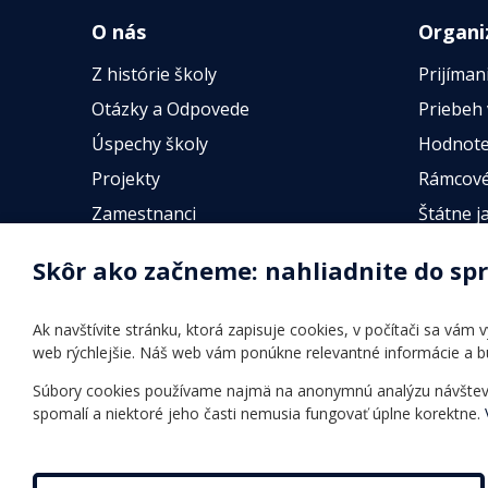
O nás
Organi
Z histórie školy
Prijíman
Otázky a Odpovede
Priebeh
Úspechy školy
Hodnote
Projekty
Rámcové
Zamestnanci
Štátne j
Fotogalérie
Online t
Skôr ako začneme: nahliadnite do sp
Identifikačné údaje školy
Úradné hodiny
Ak navštívite stránku, ktorá zapisuje cookies, v počítači sa vám
Povinné zverejňovanie
web rýchlejšie. Náš web vám ponúkne relevantné informácie a 
Vnútorný poriadok
Súbory cookies používame najmä na anonymnú analýzu návštevnos
spomalí a niektoré jeho časti nemusia fungovať úplne korektne.