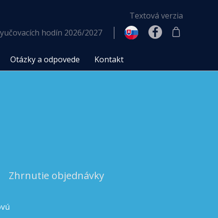
Textová verzia
yučovacích hodín 2026/2027
Otázky a odpovede
Kontakt
Zhrnutie objednávky
ovú