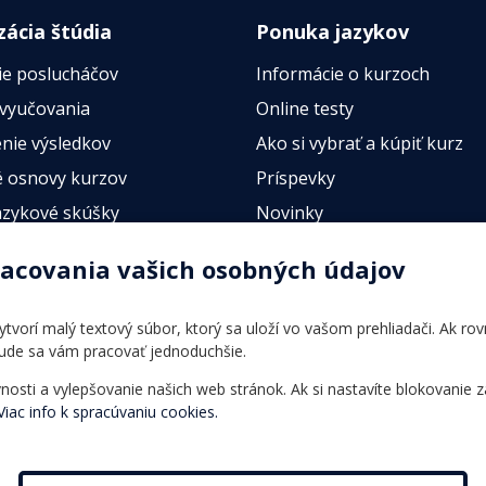
zácia štúdia
Ponuka jazykov
ie poslucháčov
Informácie o kurzoch
 vyučovania
Online testy
nie výsledkov
Ako si vybrať a kúpiť kurz
 osnovy kurzov
Príspevky
azykové skúšky
Novinky
esty
racovania vašich osobných údajov
 vytvorí malý textový súbor, ktorý sa uloží vo vašom prehliadači. Ak r
bude sa vám pracovať jednoduchšie.
ti a vylepšovanie našich web stránok. Ak si nastavíte blokovanie z
Viac info k spracúvaniu cookies.