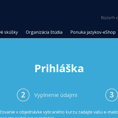
Rozvrh v
vé skúšky
Organizácia štúdia
Ponuka jazykov-eShop
Prihláška
2
3
Vyplnenie údajmi
čovanie v objednávke vybraného kurzu zadajte vašu e-mail