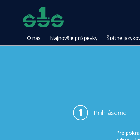
O nás
Najnovšie príspevky
Štátne jazyko
1
Prihlásenie
Pre pokra