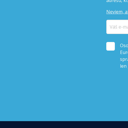
adresu, kto
Neviem, a
Oso
Eur
spr
len