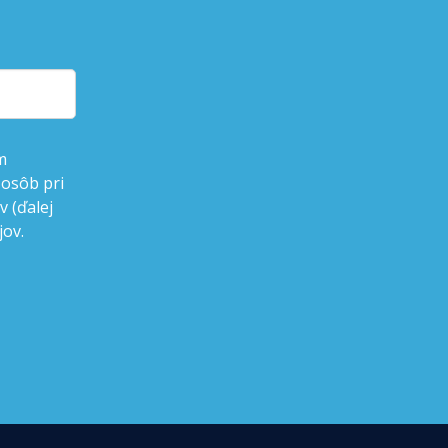
m
 osôb pri
 (ďalej
jov.