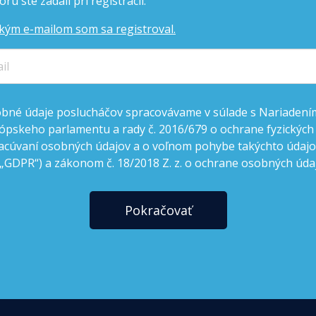
rú ste zadali pri registrácii.
kým e-mailom som sa registroval.
bné údaje poslucháčov spracovávame v súlade s Nariadení
ópskeho parlamentu a rady č. 2016/679 o ochrane fyzických
acúvaní osobných údajov a o voľnom pohybe takýchto údajov
 „GDPR“) a zákonom č. 18/2018 Z. z. o ochrane osobných úda
Pokračovať