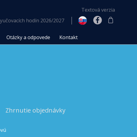
Textová verzia
yučovacích hodín 2026/2027
Otázky a odpovede
Kontakt
Zhrnutie objednávky
ovú