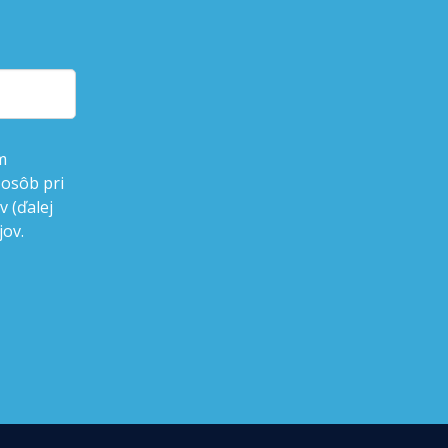
m
 osôb pri
 (ďalej
jov.