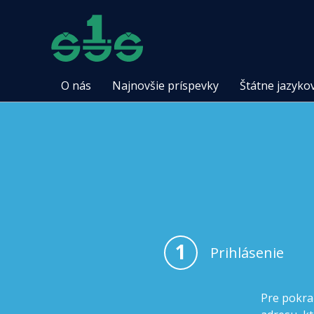
O nás
Najnovšie príspevky
Štátne jazyko
1
Prihlásenie
Pre pokra