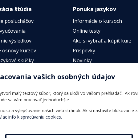
zácia štúdia
Ponuka jazykov
ie poslucháčov
Informácie o kurzoch
 vyučovania
Online testy
nie výsledkov
Ako si vybrať a kúpiť kurz
 osnovy kurzov
Príspevky
azykové skúšky
Novinky
esty
racovania vašich osobných údajov
 vytvorí malý textový súbor, ktorý sa uloží vo vašom prehliadači. Ak r
bude sa vám pracovať jednoduchšie.
ti a vylepšovanie našich web stránok. Ak si nastavíte blokovanie z
Viac info k spracúvaniu cookies.