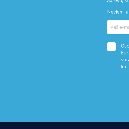
adresu, kto
Neviem, a
Oso
Eur
spr
len