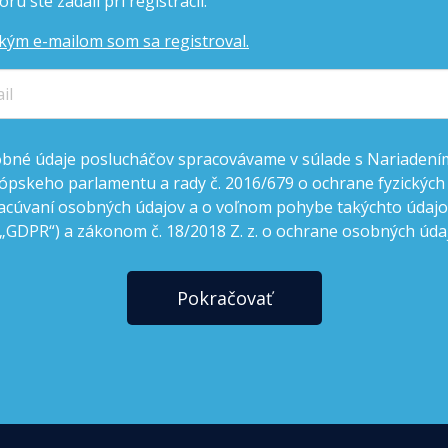
rú ste zadali pri registrácii.
kým e-mailom som sa registroval.
bné údaje poslucháčov spracovávame v súlade s Nariadení
ópskeho parlamentu a rady č. 2016/679 o ochrane fyzických
acúvaní osobných údajov a o voľnom pohybe takýchto údajov
 „GDPR“) a zákonom č. 18/2018 Z. z. o ochrane osobných úda
Pokračovať