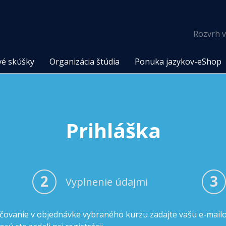
Rozvrh v
vé skúšky
Organizácia štúdia
Ponuka jazykov-eShop
Prihláška
2
3
Vyplnenie údajmi
čovanie v objednávke vybraného kurzu zadajte vašu e-mail