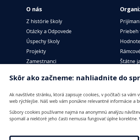
O nás
Organi
Z histórie školy
Prijíman
Otázky a Odpovede
Priebeh
Úspechy školy
Hodnote
Projekty
Rámcové
Zamestnanci
Štátne j
Fotogalérie
Online t
Skôr ako začneme: nahliadnite do sp
Identifikačné údaje školy
Úradné hodiny
Ak navštívite stránku, ktorá zapisuje cookies, v počítači sa vám
Povinné zverejňovanie
web rýchlejšie. Náš web vám ponúkne relevantné informácie a 
Vnútorný poriadok
Súbory cookies používame najmä na anonymnú analýzu návštevnos
spomalí a niektoré jeho časti nemusia fungovať úplne korektne.