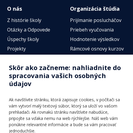
O nás
Organizácia štúdia
Z histórie školy
Prijímanie poslucháčov
Otázky a Odpovede
Priebeh vyučovania
Úspechy školy
Hodnotenie výsledkov
Projekty
Rámcové osnovy kurzov
Zamestnanci
Štátne jazykové skúšky
Skôr ako začneme: nahliadnite do
Fotogalérie
Online testy
spracovania vašich osobných
Identifikačné údaje školy
údajov
Úradné hodiny
Povinné zverejňovanie
Ak navštívite stránku, ktorá zapisuje cookies, v počítači sa
Vnútorný poriadok
vám vytvorí malý textový súbor, ktorý sa uloží vo vašom
prehliadači. Ak rovnakú stránku navštívite nabudúce,
pripojíte sa vďaka nemu na web rýchlejšie. Náš web vám
Ponuka jazykov
Rozvrh hodín
ponúkne relevantné informácie a bude sa vám pracovať
jednoduchšie.
Kontakt