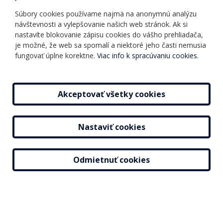
Informácie o kurzoch
Ochrana osobných
Súbory cookies používame najmä na anonymnú analýzu
Online testy
návštevnosti a vylepšovanie našich web stránok. Ak si
údajov
Ako si vybrať a kúpiť
nastavíte blokovanie zápisu cookies do vášho prehliadača,
Všeobecné obchodné
kurz
je možné, že web sa spomalí a niektoré jeho časti nemusia
podmienky
fungovať úplne korektne.
Viac info k spracúvaniu cookies.
Príspevky
Mapa stránky
Novinky
Akceptovať všetky cookies
Nastaviť cookies
2026 © Jazyková škola |
Nastavenie cookies
Tvorba web stránok
a
redakčný systém
od
AlejTech, spol. s r.o.
Odmietnuť cookies