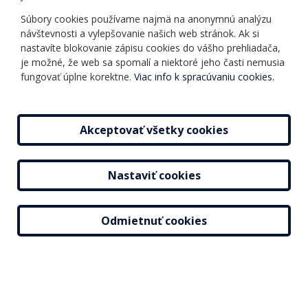
Informácie o kurzoch
Ochrana osobných
Súbory cookies používame najmä na anonymnú analýzu
Online testy
návštevnosti a vylepšovanie našich web stránok. Ak si
údajov
Ako si vybrať a kúpiť
nastavíte blokovanie zápisu cookies do vášho prehliadača,
Všeobecné obchodné
kurz
je možné, že web sa spomalí a niektoré jeho časti nemusia
podmienky
fungovať úplne korektne.
Viac info k spracúvaniu cookies.
Príspevky
Mapa stránky
Novinky
Akceptovať všetky cookies
Nastaviť cookies
2026 © Jazyková škola |
Nastavenie cookies
Tvorba web stránok
a
redakčný systém
od
AlejTech, spol. s r.o.
Odmietnuť cookies