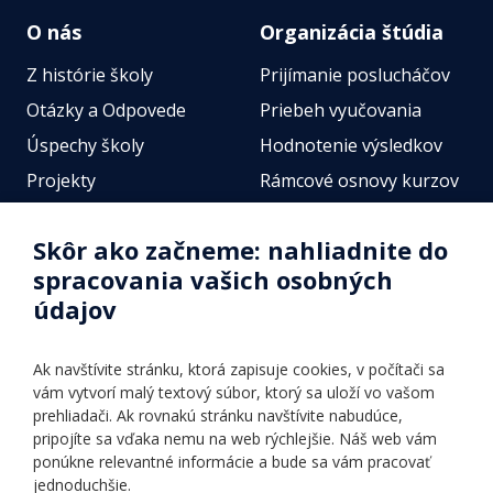
O nás
Organizácia štúdia
Z histórie školy
Prijímanie poslucháčov
Otázky a Odpovede
Priebeh vyučovania
Úspechy školy
Hodnotenie výsledkov
Projekty
Rámcové osnovy kurzov
Zamestnanci
Štátne jazykové skúšky
Skôr ako začneme: nahliadnite do
Fotogalérie
Online testy
spracovania vašich osobných
Identifikačné údaje školy
údajov
Úradné hodiny
Povinné zverejňovanie
Ak navštívite stránku, ktorá zapisuje cookies, v počítači sa
Vnútorný poriadok
vám vytvorí malý textový súbor, ktorý sa uloží vo vašom
prehliadači. Ak rovnakú stránku navštívite nabudúce,
pripojíte sa vďaka nemu na web rýchlejšie. Náš web vám
Ponuka jazykov
Rozvrh hodín
ponúkne relevantné informácie a bude sa vám pracovať
jednoduchšie.
Kontakt