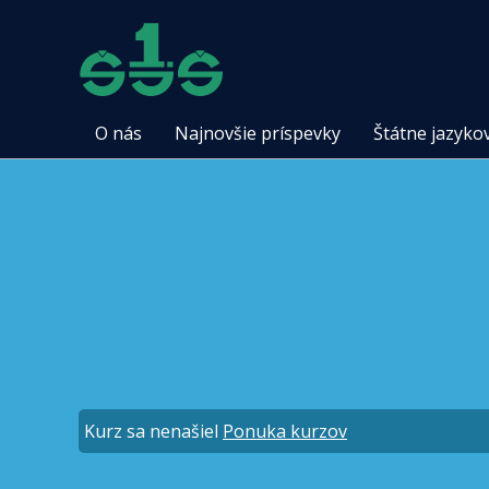
O nás
Najnovšie príspevky
Štátne jazyko
Kurz sa nenašiel
Ponuka kurzov