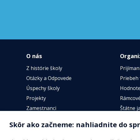
O nás
Organi
Z histórie školy
Prijíman
Otázky a Odpovede
Priebeh
Úspechy školy
Hodnote
Projekty
Rámcové
Zamestnanci
Štátne j
Fotogalérie
Online t
Skôr ako začneme: nahliadnite do sp
Identifikačné údaje školy
Úradné hodiny