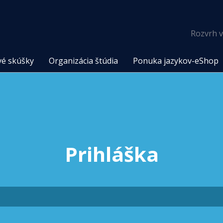
Rozvrh v
vé skúšky
Organizácia štúdia
Ponuka jazykov-eShop
Prihláška