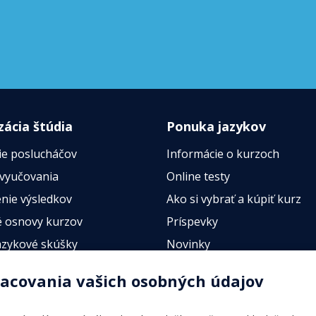
zácia štúdia
Ponuka jazykov
ie poslucháčov
Informácie o kurzoch
 vyučovania
Online testy
nie výsledkov
Ako si vybrať a kúpiť kurz
 osnovy kurzov
Príspevky
azykové skúšky
Novinky
esty
racovania vašich osobných údajov