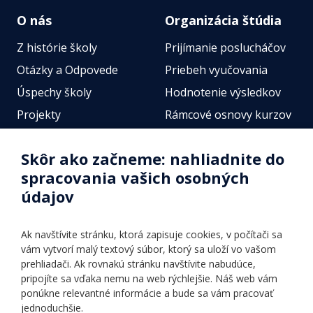
O nás
Organizácia štúdia
Z histórie školy
Prijímanie poslucháčov
Otázky a Odpovede
Priebeh vyučovania
Úspechy školy
Hodnotenie výsledkov
Projekty
Rámcové osnovy kurzov
Zamestnanci
Štátne jazykové skúšky
Skôr ako začneme: nahliadnite do
Fotogalérie
Online testy
spracovania vašich osobných
Identifikačné údaje školy
údajov
Úradné hodiny
Povinné zverejňovanie
Ak navštívite stránku, ktorá zapisuje cookies, v počítači sa
Vnútorný poriadok
vám vytvorí malý textový súbor, ktorý sa uloží vo vašom
prehliadači. Ak rovnakú stránku navštívite nabudúce,
pripojíte sa vďaka nemu na web rýchlejšie. Náš web vám
Ponuka jazykov
Rozvrh hodín
ponúkne relevantné informácie a bude sa vám pracovať
jednoduchšie.
Kontakt