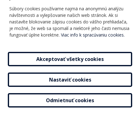
Informácie o kurzoch
Ochrana osobných
Súbory cookies používame najmä na anonymnú analýzu
Online testy
návštevnosti a vylepšovanie našich web stránok. Ak si
údajov
Ako si vybrať a kúpiť
nastavíte blokovanie zápisu cookies do vášho prehliadača,
Všeobecné obchodné
kurz
je možné, že web sa spomalí a niektoré jeho časti nemusia
podmienky
fungovať úplne korektne.
Viac info k spracúvaniu cookies.
Príspevky
Mapa stránky
Novinky
Akceptovať všetky cookies
Nastaviť cookies
2026 © Jazyková škola |
Nastavenie cookies
Tvorba web stránok
a
redakčný systém
od
AlejTech, spol. s r.o.
Odmietnuť cookies