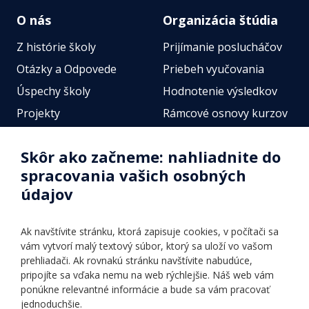
O nás
Organizácia štúdia
Z histórie školy
Prijímanie poslucháčov
Otázky a Odpovede
Priebeh vyučovania
Úspechy školy
Hodnotenie výsledkov
Projekty
Rámcové osnovy kurzov
Zamestnanci
Štátne jazykové skúšky
Skôr ako začneme: nahliadnite do
Fotogalérie
Online testy
spracovania vašich osobných
Identifikačné údaje školy
údajov
Úradné hodiny
Povinné zverejňovanie
Ak navštívite stránku, ktorá zapisuje cookies, v počítači sa
Vnútorný poriadok
vám vytvorí malý textový súbor, ktorý sa uloží vo vašom
prehliadači. Ak rovnakú stránku navštívite nabudúce,
pripojíte sa vďaka nemu na web rýchlejšie. Náš web vám
Ponuka jazykov
Rozvrh hodín
ponúkne relevantné informácie a bude sa vám pracovať
jednoduchšie.
Kontakt