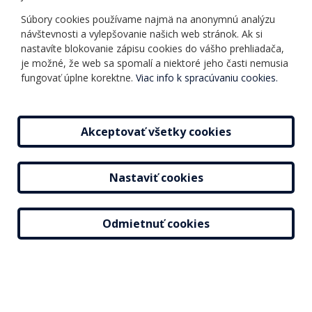
Informácie o kurzoch
Ochrana osobných
Súbory cookies používame najmä na anonymnú analýzu
Online testy
návštevnosti a vylepšovanie našich web stránok. Ak si
údajov
Ako si vybrať a kúpiť
nastavíte blokovanie zápisu cookies do vášho prehliadača,
Všeobecné obchodné
kurz
je možné, že web sa spomalí a niektoré jeho časti nemusia
podmienky
fungovať úplne korektne.
Viac info k spracúvaniu cookies.
Príspevky
Mapa stránky
Novinky
Akceptovať všetky cookies
Nastaviť cookies
2026 © Jazyková škola |
Nastavenie cookies
Tvorba web stránok
a
redakčný systém
od
AlejTech, spol. s r.o.
Odmietnuť cookies