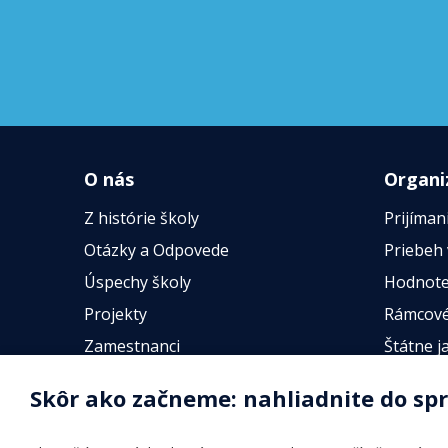
O nás
Organi
Z histórie školy
Prijíman
Otázky a Odpovede
Priebeh
Úspechy školy
Hodnote
Projekty
Rámcové
Zamestnanci
Štátne j
Fotogalérie
Online t
Skôr ako začneme: nahliadnite do sp
Identifikačné údaje školy
Úradné hodiny