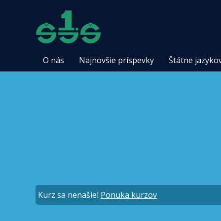
O nás
Najnovšie príspevky
Štátne jazyko
Kurz sa nenašiel
Ponuka kurzov