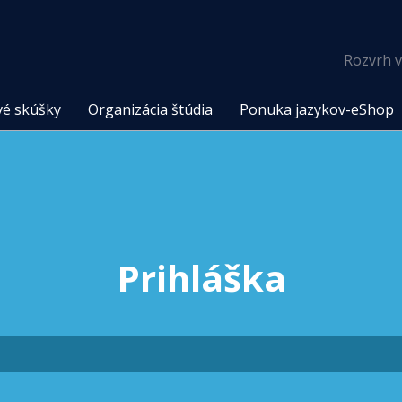
Rozvrh v
vé skúšky
Organizácia štúdia
Ponuka jazykov-eShop
Prihláška