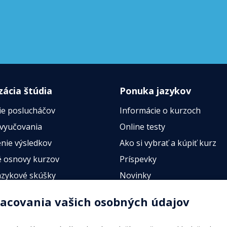
zácia štúdia
Ponuka jazykov
ie poslucháčov
Informácie o kurzoch
 vyučovania
Online testy
nie výsledkov
Ako si vybrať a kúpiť kurz
 osnovy kurzov
Príspevky
azykové skúšky
Novinky
esty
racovania vašich osobných údajov