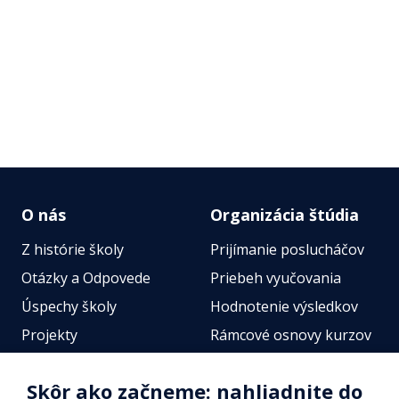
O nás
Organizácia štúdia
Z histórie školy
Prijímanie poslucháčov
Otázky a Odpovede
Priebeh vyučovania
Úspechy školy
Hodnotenie výsledkov
Projekty
Rámcové osnovy kurzov
Zamestnanci
Štátne jazykové skúšky
Skôr ako začneme: nahliadnite do
Fotogalérie
Online testy