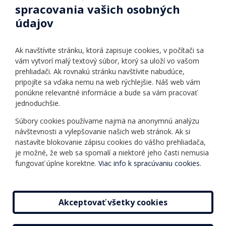
spracovania vašich osobných
Identifikačné údaje školy
údajov
Úradné hodiny
Povinné zverejňovanie
Ak navštívite stránku, ktorá zapisuje cookies, v počítači sa
Vnútorný poriadok
vám vytvorí malý textový súbor, ktorý sa uloží vo vašom
prehliadači. Ak rovnakú stránku navštívite nabudúce,
pripojíte sa vďaka nemu na web rýchlejšie. Náš web vám
Ponuka jazykov
Rozvrh hodín
ponúkne relevantné informácie a bude sa vám pracovať
jednoduchšie.
Kontakt
Informácie o kurzoch
Ochrana osobných
Súbory cookies používame najmä na anonymnú analýzu
Online testy
návštevnosti a vylepšovanie našich web stránok. Ak si
údajov
Ako si vybrať a kúpiť
nastavíte blokovanie zápisu cookies do vášho prehliadača,
Všeobecné obchodné
kurz
je možné, že web sa spomalí a niektoré jeho časti nemusia
podmienky
fungovať úplne korektne.
Viac info k spracúvaniu cookies.
Príspevky
Mapa stránky
Novinky
Akceptovať všetky cookies