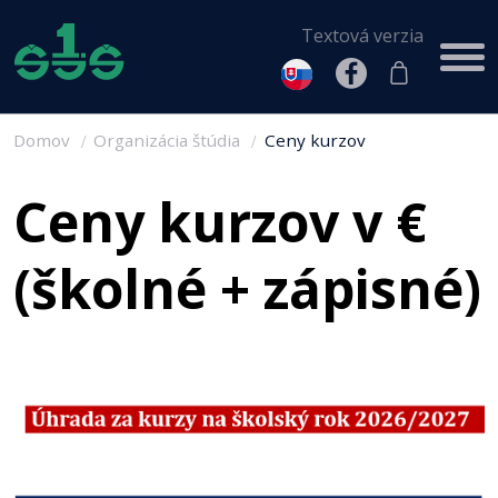
Textová verzia
Domov
Organizácia štúdia
Ceny kurzov
Ceny kurzov v €
(školné + zápisné)