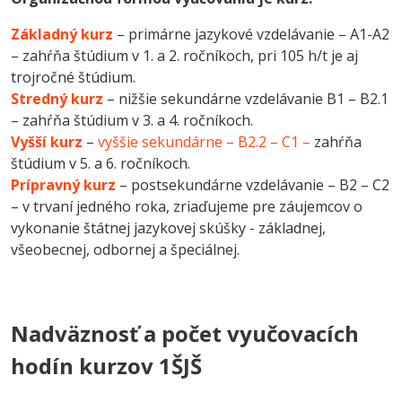
Základný kurz
– primárne jazykové vzdelávanie – A1-A2
– zahŕňa štúdium v 1. a 2. ročníkoch, pri 105 h/t je aj
trojročné štúdium.
Stredný kurz
– nižšie sekundárne vzdelávanie B1 – B2.1
– zahŕňa štúdium v 3. a 4. ročníkoch.
Vyšší kurz
–
vyššie sekundárne – B2.2 – C1 –
zahŕňa
štúdium v 5. a 6. ročníkoch.
Prípravný kurz
– postsekundárne vzdelávanie – B2 – C2
– v trvaní jedného roka, zriaďujeme pre záujemcov o
vykonanie štátnej jazykovej skúšky - základnej,
všeobecnej, odbornej a špeciálnej.
Nadväznosť a počet vyučovacích
hodín kurzov 1ŠJŠ