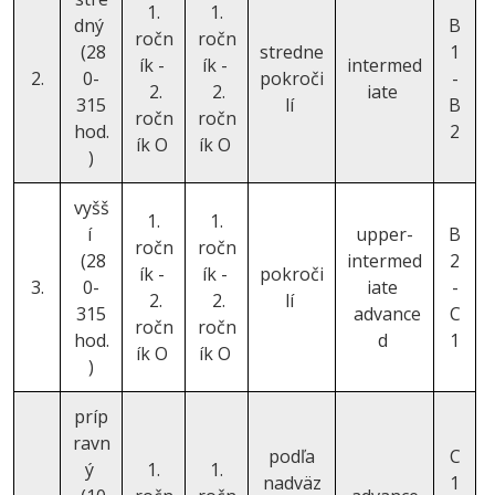
1.
1.
dný
B
ročn
ročn
(28
stredne
1
ík -
ík -
intermed
2.
0-
pokroči
-
2.
2.
iate
315
lí
B
ročn
ročn
hod.
2
ík O
ík O
)
vyšš
1.
1.
í
upper-
B
ročn
ročn
(28
intermed
2
ík -
ík -
pokroči
3.
0-
iate
-
2.
2.
lí
315
advance
C
ročn
ročn
hod.
d
1
ík O
ík O
)
príp
ravn
podľa
C
ý
1.
1.
nadväz
1