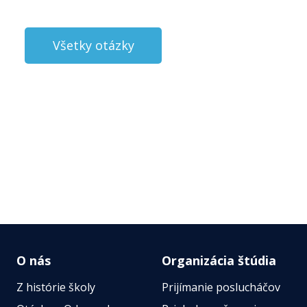
Všetky otázky
O nás
Organizácia štúdia
Z histórie školy
Prijímanie poslucháčov