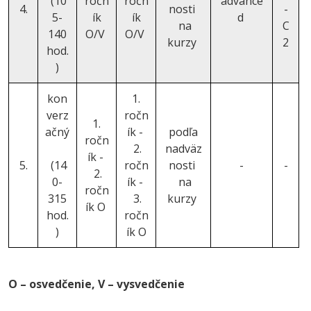
(10
ročn
ročn
advance
4.
nosti
-
5-
ík
ík
d
na
C
140
O/V
O/V
kurzy
2
hod.
)
kon
1.
verz
ročn
1.
ačný
ík -
podľa
ročn
2.
nadväz
ík -
5.
(14
ročn
nosti
-
-
2.
0-
ík -
na
ročn
315
3.
kurzy
ík O
hod.
ročn
)
ík O
O – osvedčenie, V – vysvedčenie