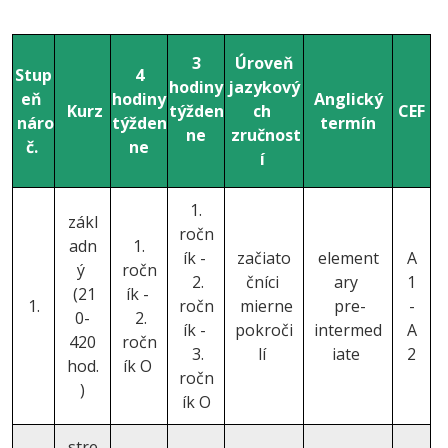
3
Úroveň
Stup
4
hodiny
jazykový
eň
hodiny
Anglický
Kurz
týžden
ch
CEF
náro
týžden
termín
ne
zručnost
č.
ne
í
1.
zákl
ročn
adn
1.
ík -
začiato
element
A
ý
ročn
2.
čníci
ary
1
(21
ík -
1.
ročn
mierne
pre-
-
0-
2.
ík -
pokroči
intermed
A
420
ročn
3.
lí
iate
2
hod.
ík O
ročn
)
ík O
stre