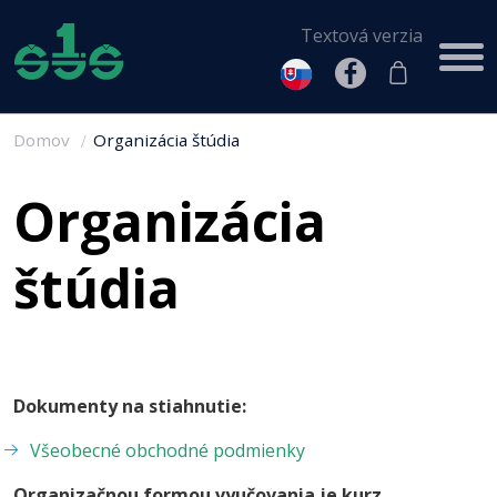
Textová verzia
Domov
Organizácia štúdia
Organizácia
štúdia
Dokumenty na stiahnutie:
Všeobecné obchodné podmienky
Organizačnou formou vyučovania je kurz.