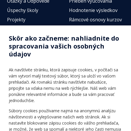
Otázky a Odpovede
Priebeh vyučovania
Úspechy školy
Hodnotenie výsledkov
Projekty
Rámcové osnovy kurzov
Zamestnanci
Štátne jazykové skúšky
Skôr ako začneme: nahliadnite do
Fotogalérie
Online testy
spracovania vašich osobných
Identifikačné údaje školy
údajov
Úradné hodiny
Povinné zverejňovanie
Ak navštívite stránku, ktorá zapisuje cookies, v počítači sa
Vnútorný poriadok
vám vytvorí malý textový súbor, ktorý sa uloží vo vašom
prehliadači. Ak rovnakú stránku navštívite nabudúce,
pripojíte sa vďaka nemu na web rýchlejšie. Náš web vám
Ponuka jazykov
Rozvrh hodín
ponúkne relevantné informácie a bude sa vám pracovať
jednoduchšie.
Kontakt
Informácie o kurzoch
Ochrana osobných
Súbory cookies používame najmä na anonymnú analýzu
Online testy
návštevnosti a vylepšovanie našich web stránok. Ak si
údajov
Ako si vybrať a kúpiť
nastavíte blokovanie zápisu cookies do vášho prehliadača,
Všeobecné obchodné
kurz
je možné, že web sa spomalí a niektoré jeho časti nemusia