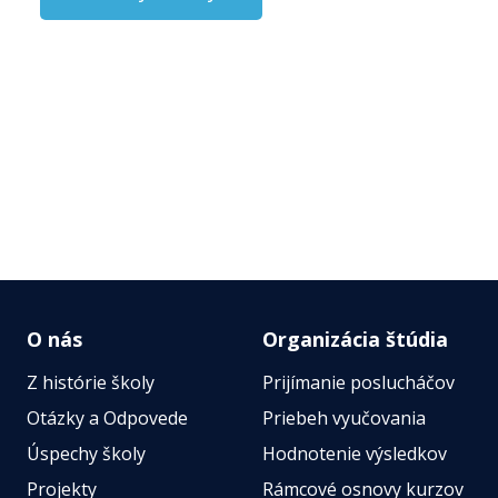
O nás
Organizácia štúdia
Z histórie školy
Prijímanie poslucháčov
Otázky a Odpovede
Priebeh vyučovania
Úspechy školy
Hodnotenie výsledkov
Projekty
Rámcové osnovy kurzov