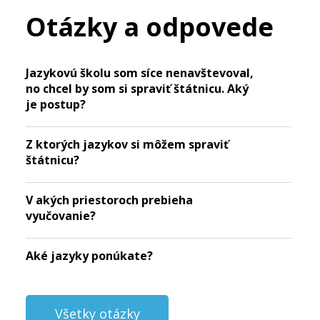
Otázky a odpovede
Jazykovú školu som síce nenavštevoval,
no chcel by som si spraviť štátnicu. Aký
je postup?
Z ktorých jazykov si môžem spraviť
štátnicu?
V akých priestoroch prebieha
vyučovanie?
Aké jazyky ponúkate?
Všetky otázky