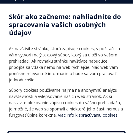
Zamestnanci
Štátne jazykové skúšky
Skôr ako začneme: nahliadnite do
Fotogalérie
Online testy
spracovania vašich osobných
Identifikačné údaje školy
údajov
Úradné hodiny
Povinné zverejňovanie
Ak navštívite stránku, ktorá zapisuje cookies, v počítači sa
Vnútorný poriadok
vám vytvorí malý textový súbor, ktorý sa uloží vo vašom
prehliadači. Ak rovnakú stránku navštívite nabudúce,
pripojíte sa vďaka nemu na web rýchlejšie. Náš web vám
Ponuka jazykov
Rozvrh hodín
ponúkne relevantné informácie a bude sa vám pracovať
jednoduchšie.
Kontakt
Informácie o kurzoch
Ochrana osobných
Súbory cookies používame najmä na anonymnú analýzu
Online testy
návštevnosti a vylepšovanie našich web stránok. Ak si
údajov
Ako si vybrať a kúpiť
nastavíte blokovanie zápisu cookies do vášho prehliadača,
Všeobecné obchodné
kurz
je možné, že web sa spomalí a niektoré jeho časti nemusia
podmienky
fungovať úplne korektne.
Viac info k spracúvaniu cookies.
Príspevky
Mapa stránky
Novinky