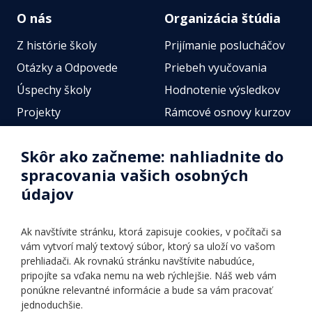
O nás
Organizácia štúdia
Z histórie školy
Prijímanie poslucháčov
Otázky a Odpovede
Priebeh vyučovania
Úspechy školy
Hodnotenie výsledkov
Projekty
Rámcové osnovy kurzov
Zamestnanci
Štátne jazykové skúšky
Skôr ako začneme: nahliadnite do
Fotogalérie
Online testy
spracovania vašich osobných
Identifikačné údaje školy
údajov
Úradné hodiny
Povinné zverejňovanie
Ak navštívite stránku, ktorá zapisuje cookies, v počítači sa
Vnútorný poriadok
vám vytvorí malý textový súbor, ktorý sa uloží vo vašom
prehliadači. Ak rovnakú stránku navštívite nabudúce,
pripojíte sa vďaka nemu na web rýchlejšie. Náš web vám
Ponuka jazykov
Rozvrh hodín
ponúkne relevantné informácie a bude sa vám pracovať
jednoduchšie.
Kontakt
Informácie o kurzoch