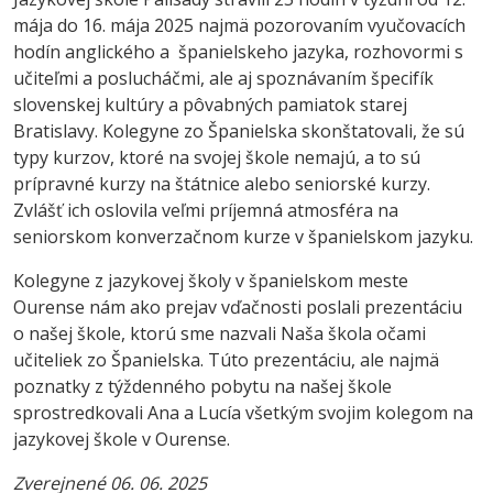
mája do 16. mája 2025 najmä pozorovaním vyučovacích
hodín anglického a španielskeho jazyka, rozhovormi s
učiteľmi a poslucháčmi, ale aj spoznávaním špecifík
slovenskej kultúry a pôvabných pamiatok starej
Bratislavy. Kolegyne zo Španielska skonštatovali, že sú
typy kurzov, ktoré na svojej škole nemajú, a to sú
prípravné kurzy na štátnice alebo seniorské kurzy.
Zvlášť ich oslovila veľmi príjemná atmosféra na
seniorskom konverzačnom kurze v španielskom jazyku.
Kolegyne z jazykovej školy v španielskom meste
Ourense nám ako prejav vďačnosti poslali prezentáciu
o našej škole, ktorú sme nazvali Naša škola očami
učiteliek zo Španielska. Túto prezentáciu, ale najmä
poznatky z týždenného pobytu na našej škole
sprostredkovali Ana a Lucía všetkým svojim kolegom na
jazykovej škole v Ourense.
Zverejnené 06. 06. 2025