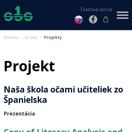
Textová verzia
Domov
O nás
Projekty
Projekt
Naša škola očami učiteliek zo
Španielska
Prezentácia
Copy of Literary Analysis and