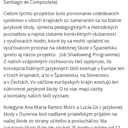
Santiago de Compostela).
Cieľom týchto projektov bolo porovnanie vzdelávacích
systémov v oboch krajinách so zameraním sa na štátne
jazykové školy, výmena pedagogických a metodických
poznatkov a najmä získanie konkrétnych skúseností
z vyučovacích hodín, ktoré by sa mohli uplatniť vo
vyučovacom procese na obdobnej škole v Španielsku
(preto aj názov projektu - Job Shadowing Programme).
Z našich vzájomných rozhovorov tiež vyplynulo, že
koncepcia štátnych jazykových škôl existuje v Európe len
v troch krajinách, a to v Španielsku, na Slovensku
a v Čechách. Vo väčšine európskych krajín existujú len
súkromné jazykové školy. O to viac majú väzby
a kontakty našich škôl význam.
Kolegyne Ana Maria Ramos Moro a Lucía Gil z jazykovej
školy v Ourense boli nadšené priateľským prijatím na
našej škole zo strany učiteľov a poslucháčov. Na
Jazykovej škole Palisády strávili 25 hodín v týždni od 12.