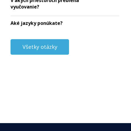
V akých priestoroch prebieha
vyučovanie?
Aké jazyky ponúkate?
Všetky otázky