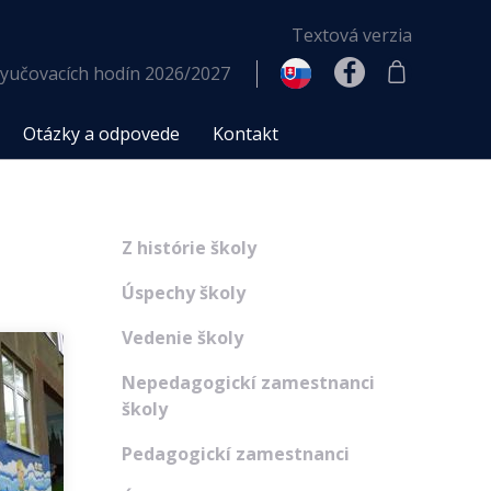
Textová verzia
yučovacích hodín 2026/2027
Otázky a odpovede
Kontakt
Z histórie školy
Úspechy školy
Vedenie školy
Nepedagogickí zamestnanci
školy
Pedagogickí zamestnanci