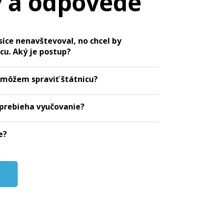
 a odpovede
síce nenavštevoval, no chcel by
icu. Aký je postup?
i môžem spraviť štátnicu?
 prebieha vyučovanie?
e?