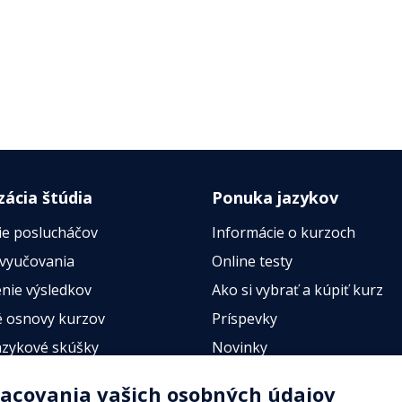
zácia štúdia
Ponuka jazykov
ie poslucháčov
Informácie o kurzoch
 vyučovania
Online testy
nie výsledkov
Ako si vybrať a kúpiť kurz
 osnovy kurzov
Príspevky
azykové skúšky
Novinky
esty
racovania vašich osobných údajov