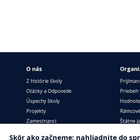
O nás
Organi
Z histórie školy
Prijíman
Otázky a Odpovede
Priebeh
Úspechy školy
Hodnote
Projekty
Rámcové
Zamestnanci
Štátne j
Fotogalérie
Online t
Skôr ako začneme: nahliadnite do sp