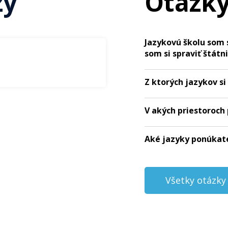
zy
Otázky
Jazykovú školu som 
som si spraviť štátn
Z ktorých jazykov s
V akých priestoroch
Aké jazyky ponúkat
Všetky otázky