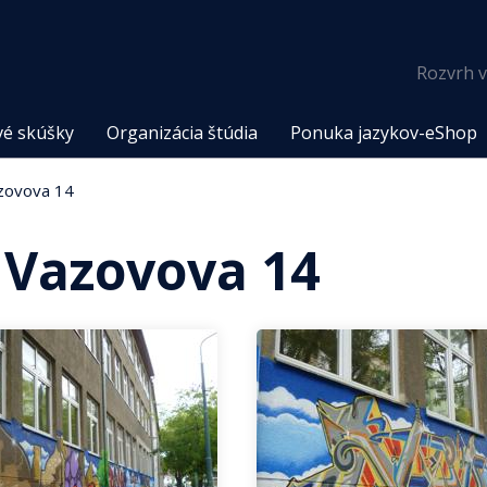
Rozvrh v
vé skúšky
Organizácia štúdia
Ponuka jazykov-eShop
azovova 14
, Vazovova 14