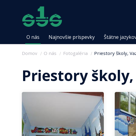
O nás
Najnovšie príspevky
Štátne jazyko
Domov
O nás
Fotogaléria
Priestory školy, V
Priestory školy