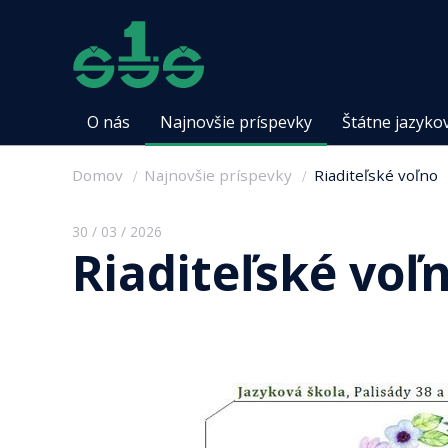
O nás
Najnovšie príspevky
Štátne jazyko
Domov
Najnovšie príspevky
Riaditeľské voľno
30 / 03 / 2026
Riaditeľské voľ