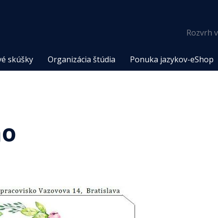
Rozvrh v
vé skúšky
Organizácia štúdia
Ponuka jazykov-eShop
no