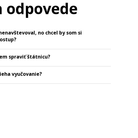
a odpovede
nenavštevoval, no chcel by som si
postup?
em spraviť štátnicu?
bieha vyučovanie?