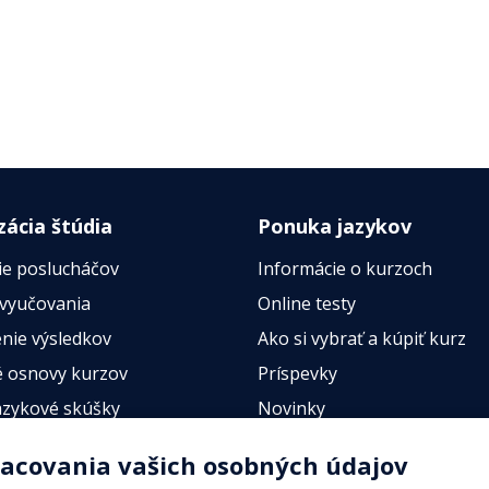
zácia štúdia
Ponuka jazykov
ie poslucháčov
Informácie o kurzoch
 vyučovania
Online testy
nie výsledkov
Ako si vybrať a kúpiť kurz
 osnovy kurzov
Príspevky
azykové skúšky
Novinky
esty
racovania vašich osobných údajov