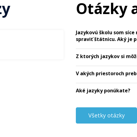
zy
Otázky 
Jazykovú školu som síce 
spraviť štátnicu. Aký je 
Z ktorých jazykov si môž
V akých priestoroch pre
Aké jazyky ponúkate?
Všetky otázky