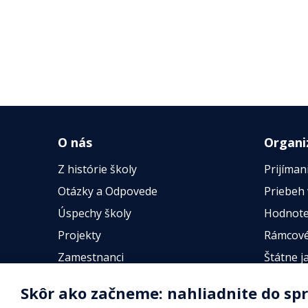
O nás
Organi
Z histórie školy
Prijíman
Otázky a Odpovede
Priebeh
Úspechy školy
Hodnote
Projekty
Rámcové
Zamestnanci
Štátne j
Fotogalérie
Online t
Skôr ako začneme: nahliadnite do sp
Identifikačné údaje školy