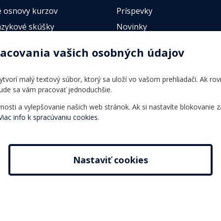
 osnovy kurzov
Príspevky
azykové skúšky
Novinky
esty
racovania vašich osobných údajov
 vytvorí malý textový súbor, ktorý sa uloží vo vašom prehliadači. Ak r
bude sa vám pracovať jednoduchšie.
ti a vylepšovanie našich web stránok. Ak si nastavíte blokovanie z
Viac info k spracúvaniu cookies.
Nastaviť cookies
s r.o.