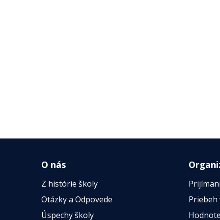
O nás
Organi
Z histórie školy
Prijíman
Otázky a Odpovede
Priebeh
Úspechy školy
Hodnote