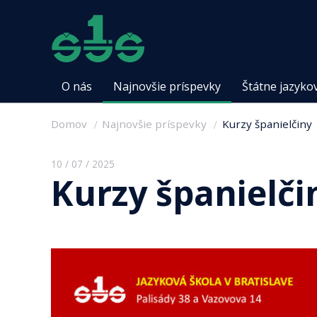
O nás
Najnovšie príspevky
Štátne jazyko
Domov
Najnovšie príspevky
Kurzy španielčiny
10 / 07 / 2025
Kurzy španielči