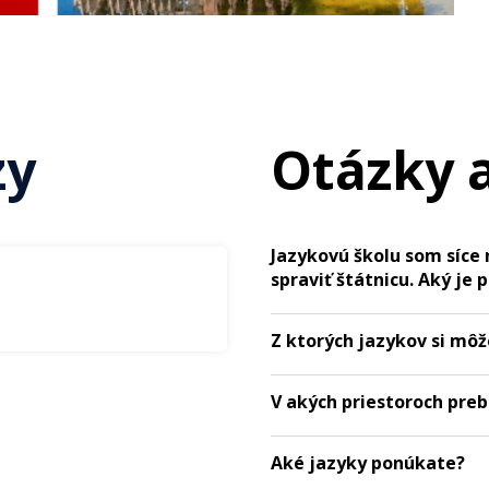
zy
Otázky 
Jazykovú školu som síce 
spraviť štátnicu. Aký je 
Z ktorých jazykov si môž
V akých priestoroch pre
Aké jazyky ponúkate?