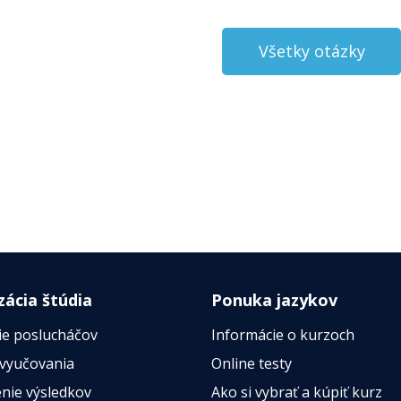
Všetky otázky
zácia štúdia
Ponuka jazykov
ie poslucháčov
Informácie o kurzoch
 vyučovania
Online testy
nie výsledkov
Ako si vybrať a kúpiť kurz