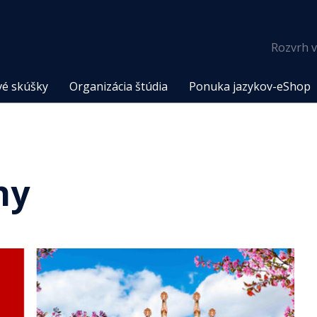
Rozvrh v
vé skúšky
Organizácia štúdia
Ponuka jazykov-eShop
ny