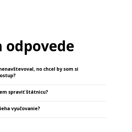
a odpovede
nenavštevoval, no chcel by som si
postup?
em spraviť štátnicu?
bieha vyučovanie?