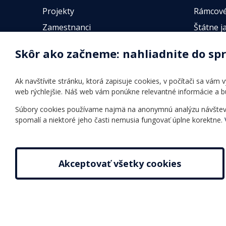
Projekty
Rámcové
Zamestnanci
Štátne j
Fotogalérie
Online t
Skôr ako začneme: nahliadnite do sp
Identifikačné údaje školy
Úradné hodiny
Ak navštívite stránku, ktorá zapisuje cookies, v počítači sa vám
Povinné zverejňovanie
web rýchlejšie. Náš web vám ponúkne relevantné informácie a 
Vnútorný poriadok
Súbory cookies používame najmä na anonymnú analýzu návštevnos
spomalí a niektoré jeho časti nemusia fungovať úplne korektne.
Akceptovať všetky cookies
2026 © Jazyková škola |
Nastavenie cookies
Tvorba web stránok
a
redakčný systém
od
AlejTech, spol. 