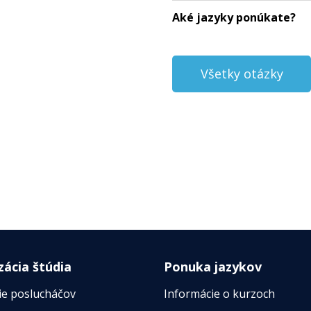
Aké jazyky ponúkate?
Všetky otázky
zácia štúdia
Ponuka jazykov
ie poslucháčov
Informácie o kurzoch