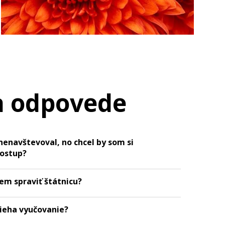
a odpovede
nenavštevoval, no chcel by som si
postup?
em spraviť štátnicu?
bieha vyučovanie?