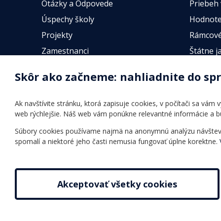
Otázky a Odpovede
Priebeh
Úspechy školy
Hodnote
Projekty
Rámcové
Zamestnanci
Štátne j
Fotogalérie
Online t
Skôr ako začneme: nahliadnite do sp
Identifikačné údaje školy
Úradné hodiny
Ak navštívite stránku, ktorá zapisuje cookies, v počítači sa vám
Povinné zverejňovanie
web rýchlejšie. Náš web vám ponúkne relevantné informácie a 
Vnútorný poriadok
Súbory cookies používame najmä na anonymnú analýzu návštevnos
spomalí a niektoré jeho časti nemusia fungovať úplne korektne.
Akceptovať všetky cookies
2026 © Jazyková škola |
Nastavenie cookies
Tvorba web stránok
a
redakčný systém
od
AlejTech, spol. 