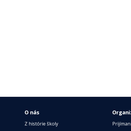
O nás
Organi
Z histórie školy
Prijíman