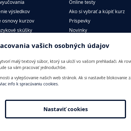
 vyučovania
Online testy
nie výsledkov
Ako si vybrať a kúpiť kurz
 osnovy kurzov
Príspevky
azykové skúšky
Novinky
esty
racovania vašich osobných údajov
 vytvorí malý textový súbor, ktorý sa uloží vo vašom prehliadači. Ak r
bude sa vám pracovať jednoduchšie.
ti a vylepšovanie našich web stránok. Ak si nastavíte blokovanie z
Viac info k spracúvaniu cookies.
Nastaviť cookies
s r.o.