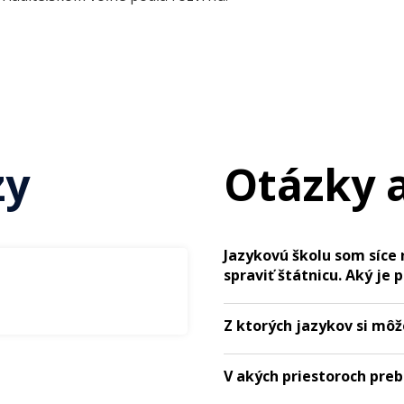
zy
Otázky 
Jazykovú školu som síce 
spraviť štátnicu. Aký je 
Z ktorých jazykov si môž
V akých priestoroch pre