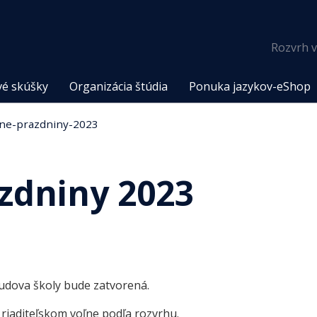
Rozvrh v
vé skúšky
Organizácia štúdia
Ponuka jazykov-eShop
ne-prazdniny-2023
zdniny 2023
udova školy bude zatvorená.
 riaditeľskom voľne podľa rozvrhu.