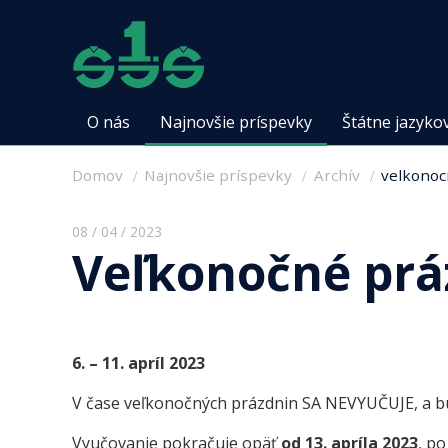
O nás
Najnovšie príspevky
Štátne jazyko
Domov
Najnovšie príspevky
Archív
velkonoc
08 / 04 / 2023
Veľkonočné prá
6. – 11. apríl 2023
V čase veľkonočných prázdnin SA NEVYUČUJE, a b
Vyučovanie pokračuje opäť
od 13. apríla 2023
, po