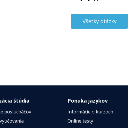
Všetky otázky
zácia štúdia
Ponuka jazykov
ie poslucháčov
Informácie o kurzoch
 vyučovania
Online testy