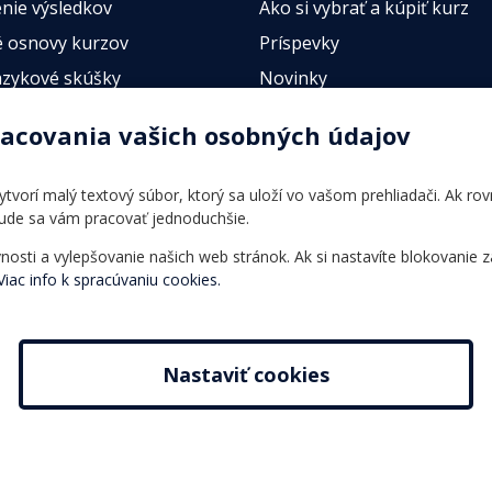
nie výsledkov
Ako si vybrať a kúpiť kurz
 osnovy kurzov
Príspevky
azykové skúšky
Novinky
esty
racovania vašich osobných údajov
 vytvorí malý textový súbor, ktorý sa uloží vo vašom prehliadači. Ak r
bude sa vám pracovať jednoduchšie.
ti a vylepšovanie našich web stránok. Ak si nastavíte blokovanie z
Viac info k spracúvaniu cookies.
Nastaviť cookies
s r.o.