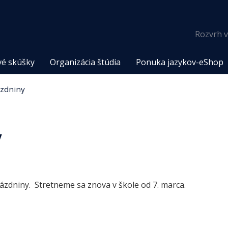
Rozvrh v
vé skúšky
Organizácia štúdia
Ponuka jazykov-eShop
ázdniny
y
rázdniny. Stretneme sa znova v škole od 7. marca.