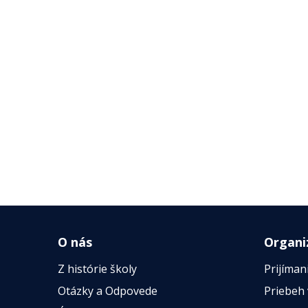
O nás
Organi
Z histórie školy
Prijíman
Otázky a Odpovede
Priebeh