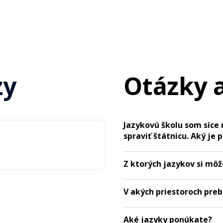
zy
Otázky 
Jazykovú školu som síce 
spraviť štátnicu. Aký je 
Z ktorých jazykov si môž
V akých priestoroch pre
Aké jazyky ponúkate?