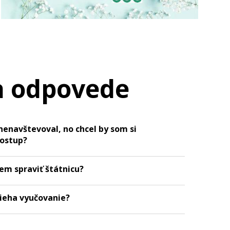
a odpovede
nenavštevoval, no chcel by som si
postup?
em spraviť štátnicu?
bieha vyučovanie?