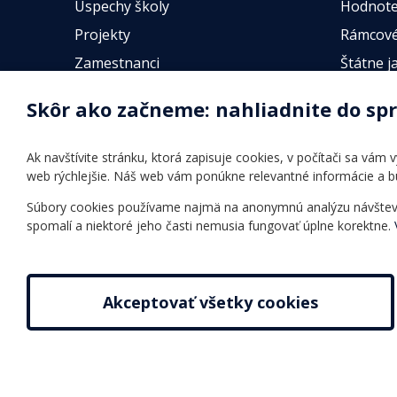
Úspechy školy
Hodnote
Projekty
Rámcové
Zamestnanci
Štátne j
Fotogalérie
Online t
Skôr ako začneme: nahliadnite do sp
Identifikačné údaje školy
Úradné hodiny
Ak navštívite stránku, ktorá zapisuje cookies, v počítači sa vám
Povinné zverejňovanie
web rýchlejšie. Náš web vám ponúkne relevantné informácie a 
Vnútorný poriadok
Súbory cookies používame najmä na anonymnú analýzu návštevnos
spomalí a niektoré jeho časti nemusia fungovať úplne korektne.
Akceptovať všetky cookies
2026 © Jazyková škola |
Nastavenie cookies
Tvorba web stránok
a
redakčný systém
od
AlejTech, spol. 