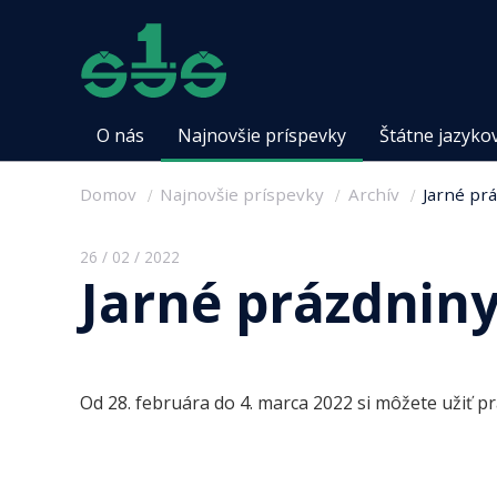
O nás
Najnovšie príspevky
Štátne jazyko
Domov
Najnovšie príspevky
Archív
Jarné pr
26 / 02 / 2022
Jarné prázdnin
Od 28. februára do 4. marca 2022 si môžete užiť p