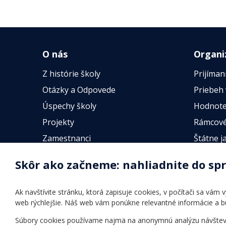
O nás
Organi
Z histórie školy
Prijíman
Otázky a Odpovede
Priebeh
Úspechy školy
Hodnote
Projekty
Rámcové
Zamestnanci
Štátne j
Fotogalérie
Online t
Skôr ako začneme: nahliadnite do sp
Identifikačné údaje školy
Úradné hodiny
Ak navštívite stránku, ktorá zapisuje cookies, v počítači sa vám
Povinné zverejňovanie
web rýchlejšie. Náš web vám ponúkne relevantné informácie a 
Vnútorný poriadok
Súbory cookies používame najmä na anonymnú analýzu návštevnos