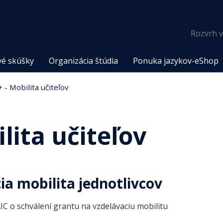
Rozvrh v
vé skúšky
Organizácia štúdia
Ponuka jazykov-eShop
- Mobilita učiteľov
lita učiteľov
ia mobilita jednotlivcov
IC o schválení grantu na vzdelávaciu mobilitu