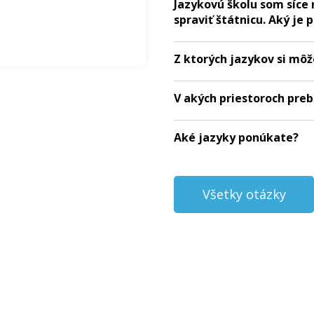
Jazykovú školu som síce 
spraviť štátnicu. Aký je 
Z ktorých jazykov si môž
V akých priestoroch pre
Aké jazyky ponúkate?
Všetky otázky