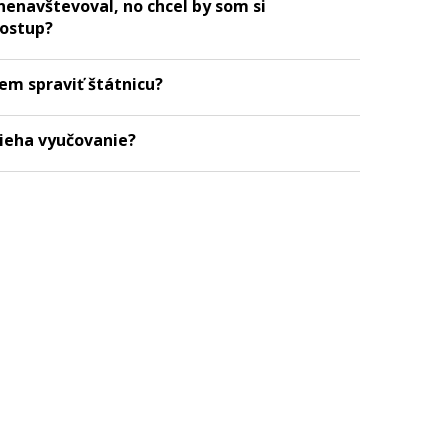
nenavštevoval, no chcel by som si
postup?
em spraviť štátnicu?
bieha vyučovanie?