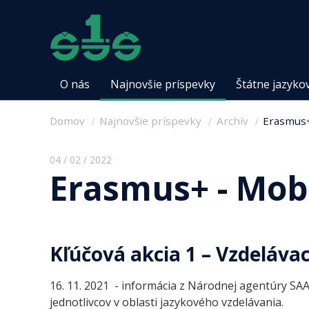
O nás
Najnovšie príspevky
Štátne jazyko
Domov
Najnovšie príspevky
Archív
Erasmus+ 
04 / 02 / 2022
Erasmus+ - Mobi
Kľúčová akcia 1 – Vzdelávac
16. 11. 2021 - informácia z Národnej agentúry SAA
jednotlivcov v oblasti jazykového vzdelávania.