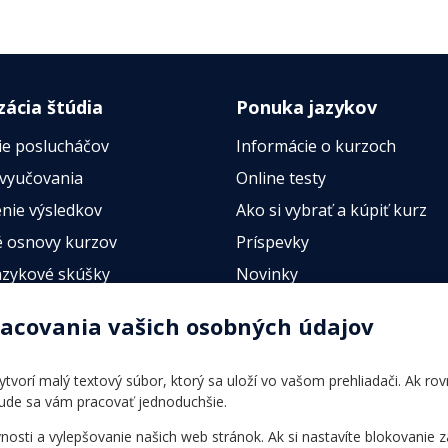
zácia štúdia
Ponuka jazykov
ie poslucháčov
Informácie o kurzoch
 vyučovania
Online testy
nie výsledkov
Ako si vybrať a kúpiť kurz
 osnovy kurzov
Príspevky
azykové skúšky
Novinky
esty
racovania vašich osobných údajov
 vytvorí malý textový súbor, ktorý sa uloží vo vašom prehliadači. Ak r
bude sa vám pracovať jednoduchšie.
ti a vylepšovanie našich web stránok. Ak si nastavíte blokovanie z