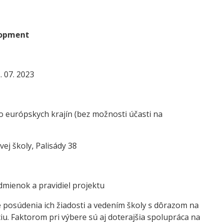
lopment
. 07. 2023
 do európskych krajín (bez možnosti účasti na
ej školy, Palisády 38
mienok a pravidiel projektu
 posúdenia ich žiadosti a vedením školy s dôrazom na
iu. Faktorom pri výbere sú aj doterajšia spolupráca na