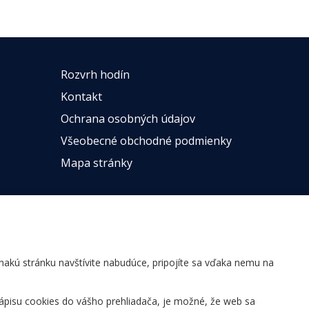
Rozvrh hodín
Kontakt
Ochrana osobných údajov
Všeobecné obchodné podmienky
Mapa stránky
ovnakú stránku navštívite nabudúce, pripojíte sa vďaka nemu na
ápisu cookies do vášho prehliadača, je možné, že web sa