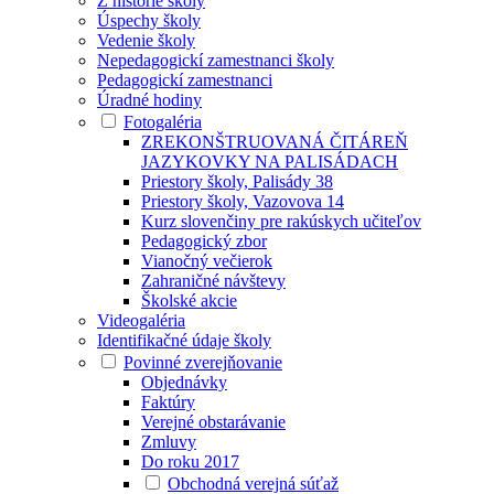
Z histórie školy
Úspechy školy
Vedenie školy
Nepedagogickí zamestnanci školy
Pedagogickí zamestnanci
Úradné hodiny
Fotogaléria
ZREKONŠTRUOVANÁ ČITÁREŇ
JAZYKOVKY NA PALISÁDACH
Priestory školy, Palisády 38
Priestory školy, Vazovova 14
Kurz slovenčiny pre rakúskych učiteľov
Pedagogický zbor
Vianočný večierok
Zahraničné návštevy
Školské akcie
Videogaléria
Identifikačné údaje školy
Povinné zverejňovanie
Objednávky
Faktúry
Verejné obstarávanie
Zmluvy
Do roku 2017
Obchodná verejná súťaž