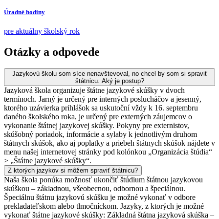
Úradné hodiny
pre aktuálny školský rok
Otázky a odpovede
Jazykovú školu som síce nenavštevoval, no chcel by som si spraviť
štátnicu. Aký je postup?
Jazyková škola organizuje štátne jazykové skúšky v dvoch
termínoch. Jarný je určený pre interných poslucháčov a jesenný,
ktorého uzávierka prihlášok sa uskutoční vždy k 16. septembru
daného školského roka, je určený pre externých záujemcov o
vykonanie štátnej jazykovej skúšky. Pokyny pre externistov,
skúšobný poriadok, informácie a sylaby k jednotlivým druhom
štátnych skúšok, ako aj poplatky a priebeh štátnych skúšok nájdete v
menu našej internetovej stránky pod kolónkou „Organizácia štúdia“
> „Štátne jazykové skúšky“.
Z ktorých jazykov si môžem spraviť štátnicu?
Naša škola ponúka možnosť ukončiť štúdium štátnou jazykovou
skúškou – základnou, všeobecnou, odbornou a špeciálnou.
Špeciálnu štátnu jazykovú skúšku je možné vykonať v odbore
prekladateľskom alebo tlmočníckom. Jazyky, z ktorých je možné
vykonať štátne jazykové skúšky: Základná štátna jazyková skúška –