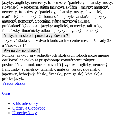
jazyky: anglický, nemecký, francúzsky, španielsky, taliansky, ruský,
slovenský, Všeobecná štátna jazyková skúška – jazyky: anglický,
nemecký, francúzsky, španielsky, taliansky, ruský, slovenský,
maďarský, bulharský, Odborná štátna jazyková skúška – jazyky:
anglický, nemecký, Špeciálna štátna jazyková skúška,
prekladateľský odbor – jazyky: anglický, nemecký, taliansky,
francúzsky, tlmočnícky odbor – jazyky: anglický, nemecký.
V akých priestoroch prebieha vyučovanie?
Jazyková škola sídli v dvoch budovách v centre mesta. Palisády 38
a Vazovova 14.
Aké jazyky ponúkate?
Ponuka jazykov sa v jednotlivých školských rokoch môže mierne
odlišovať, nakoľko sa prispôsobuje konkrétnemu záujmu
poslucháčov. Ponúkame celkovo 15 jazykov: anglický, nemecký,
francúzsky, španielsky, taliansky, arabský, ruský, slovenský,
japonský, hebrejský, čínsky, švédsky, portugalský, kórejský a
grécky jazyk.
Všetky otázky
O nás
Z histórie školy
Otázky a Odpovede
Úspechy školy