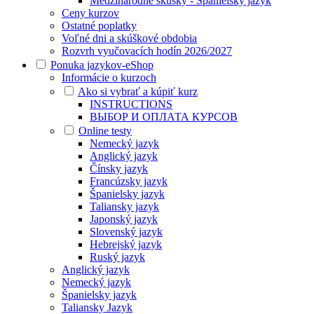
Medzinárodné skúšky - Španielsky jazyk
Ceny kurzov
Ostatné poplatky
Voľné dni a skúškové obdobia
Rozvrh vyučovacích hodín 2026/2027
Ponuka jazykov-eShop
Informácie o kurzoch
Ako si vybrať a kúpiť kurz
INSTRUCTIONS
ВЫБОР И ОПЛАТА КУРСОВ
Online testy
Nemecký jazyk
Anglický jazyk
Čínsky jazyk
Francúzsky jazyk
Španielsky jazyk
Taliansky jazyk
Japonský jazyk
Slovenský jazyk
Hebrejský jazyk
Ruský jazyk
Anglický jazyk
Nemecký jazyk
Španielsky jazyk
Taliansky Jazyk