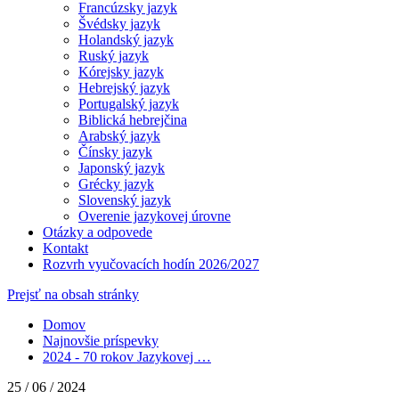
Francúzsky jazyk
Švédsky jazyk
Holandský jazyk
Ruský jazyk
Kórejsky jazyk
Hebrejský jazyk
Portugalský jazyk
Biblická hebrejčina
Arabský jazyk
Čínsky jazyk
Japonský jazyk
Grécky jazyk
Slovenský jazyk
Overenie jazykovej úrovne
Otázky a odpovede
Kontakt
Rozvrh vyučovacích hodín 2026/2027
Prejsť na obsah stránky
Domov
Najnovšie príspevky
2024 - 70 rokov Jazykovej …
25 / 06 / 2024