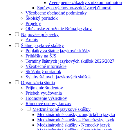
Zverejnenie zákazky s nízkou hodnotou
Správy o výchovno-vzdelávacej činnosti
Všeobecné obchodné podmienky
Školský poriadok
Projekty
Občianske združenie Brána jazykov
Najnovšie príspevky
Archív
Štátne jazykové skúšky
Poplatky za štátne jazykové skúšky
Prihlášky na ŠJS
Termíny štátnych jazykových skúšok 2026/2027
Všeobecné informácie
Skúšobný poriadok
Sylaby štátnych jazykových skúšok
Organizácia štúdia
Prijímanie študentov
Priebeh vyučovania
Hodnotenie výsledkov
Rámcové osnovy kurzov
Medzinárodné jazykové skúšky
Medzinárodné skúšky z anglického jazyka
Medzinárodné skúšky – Francúzsky jazyk
Medzinárodné skúšky - Nemecký jazyk