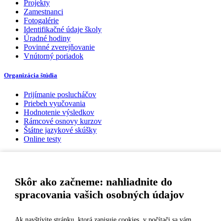
Projekty
Zamestnanci
Fotogalérie
Identifikačné údaje školy
Úradné hodiny
Povinné zverejňovanie
Vnútorný poriadok
Organizácia štúdia
Prijímanie poslucháčov
Priebeh vyučovania
Hodnotenie výsledkov
Rámcové osnovy kurzov
Štátne jazykové skúšky
Online testy
Ponuka jazykov
Informácie o kurzoch
Skôr ako začneme: nahliadnite do
Online testy
spracovania vašich osobných údajov
Ako si vybrať a kúpiť kurz
Príspevky
Novinky
Ak navštívite stránku, ktorá zapisuje cookies, v počítači sa vám